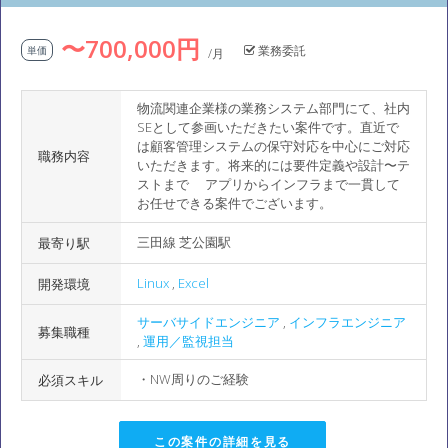
〜700,000円
業務委託
単価
/月
物流関連企業様の業務システム部門にて、社内
SEとして参画いただきたい案件です。直近で
は顧客管理システムの保守対応を中心にご対応
職務内容
いただきます。将来的には要件定義や設計〜テ
ストまで アプリからインフラまで一貫して
お任せできる案件でございます。
三田線 芝公園駅
最寄り駅
Linux
,
Excel
開発環境
サーバサイドエンジニア
,
インフラエンジニア
募集職種
,
運用／監視担当
・NW周りのご経験
必須スキル
この案件の詳細を見る