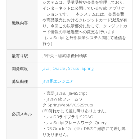
システムは、受講受験や会員を管理しており、
インターネットに公開しているWeb アプリケ
ーションです。 本システムには、会員会費
や商品販売におけるクレジットカード決済が有
職務内容
り、今回この決済部分に対して、クレジットカ
ード情報の非通過型への変更を行います
（JavaScript と外部決済システム間にて通信を
行う）
JR中央・総武線 飯田橋駅
最寄り駅
Java
,
Oracle
,
Struts
,
Spring
開発環境
Java系エンジニア
募集職種
・言語:Java8、JavaScript
・JavaWebフレームワー
ク:SpringWebMVC,S2Struts
(※)何れかにて差し障りありません。
必須スキル
・JavaDBライブラリ:S2DAO
・JavaScriptフレームワーク:jQuery
・DB:Oracle12c（※）DBのご経験にて差し障
りありません。