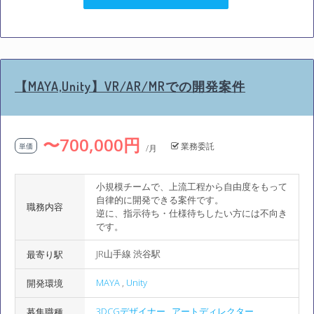
【MAYA,Unity】VR/AR/MRでの開発案件
〜700,000円
業務委託
単価
/月
小規模チームで、上流工程から自由度をもって
自律的に開発できる案件です。
職務内容
逆に、指示待ち・仕様待ちしたい方には不向き
です。
JR山手線 渋谷駅
最寄り駅
MAYA
,
Unity
開発環境
3DCGデザイナー
,
アートディレクター
募集職種