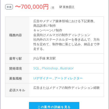
〜700,000円
業務委託
単価
/月
広告やメディア媒体領域における下記業務。
商品訴求LP制作
キャンペーンLP制作
会員向けメルマガの制作ディレクション
職務内容
社内外のステークホルダーを巻き込んで、方向
性を定めて、制作物に落とし込み、納品まで伴
走する。
JR山手線 東京駅
最寄り駅
SQL
,
Photoshop
,
Illustrator
開発環境
UIデザイナー
,
アートディレクター
募集職種
広告またはメディアの制作ディレクション経験
必須スキル
この案件の詳細を見る