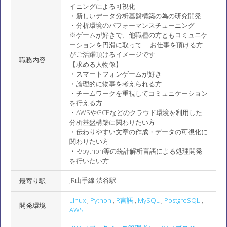
イニングによる可視化
・新しいデータ分析基盤構築の為の研究開発
・分析環境のパフォーマンスチューニング
※ゲームが好きで、他職種の方ともコミュニケ
ーションを円滑に取って お仕事を頂ける方
がご活躍頂けるイメージです
職務内容
【求める人物像】
・スマートフォンゲームが好き
・論理的に物事を考えられる方
・チームワークを重視してコミュニケーション
を行える方
・AWSやGCPなどのクラウド環境を利用した
分析基盤構築に関わりたい方
・伝わりやすい文章の作成・データの可視化に
関わりたい方
・R/python等の統計解析言語による処理開発
を行いたい方
JR山手線 渋谷駅
最寄り駅
Linux
,
Python
,
R言語
,
MySQL
,
PostgreSQL
,
開発環境
AWS