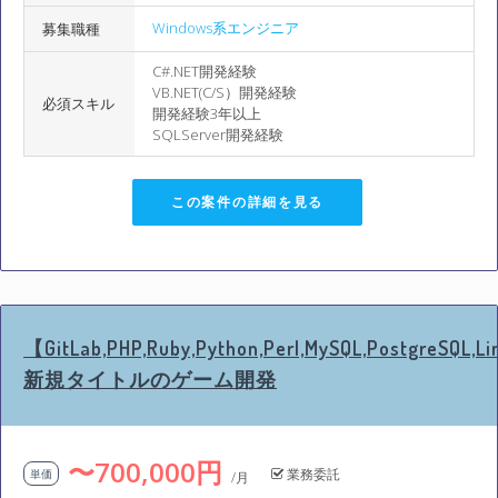
Windows系エンジニア
募集職種
C#.NET開発経験
VB.NET(C/S）開発経験
必須スキル
開発経験3年以上
SQLServer開発経験
この案件の詳細を見る
【GitLab,PHP,Ruby,Python,Perl,MySQL,PostgreSQL,Li
新規タイトルのゲーム開発
〜700,000円
業務委託
単価
/月