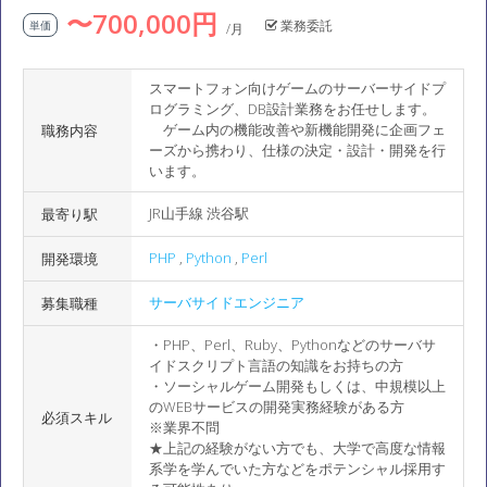
〜700,000円
業務委託
単価
/月
スマートフォン向けゲームのサーバーサイドプ
ログラミング、DB設計業務をお任せします。
ゲーム内の機能改善や新機能開発に企画フェ
職務内容
ーズから携わり、仕様の決定・設計・開発を行
います。
JR山手線 渋谷駅
最寄り駅
PHP
,
Python
,
Perl
開発環境
サーバサイドエンジニア
募集職種
・PHP、Perl、Ruby、Pythonなどのサーバサ
イドスクリプト言語の知識をお持ちの方
・ソーシャルゲーム開発もしくは、中規模以上
のWEBサービスの開発実務経験がある方
必須スキル
※業界不問
★上記の経験がない方でも、大学で高度な情報
系学を学んでいた方などをポテンシャル採用す