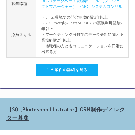
DBA（データベース管理者）
,
PM（プロジェ
募集職種
クトマネージャー）
,
PMO
,
システムコンサル
・Linux環境での開発実務経験3年以上
・RDB(mysqlかPostgreSQL）の実務利用経験2
年以上
・マーケティング分野でのデータ分析に関わる
必須スキル
業務経験2年以上
・他職種の方ともコミュニケーションを円滑に
出来る方
この案件の詳細を見る
【SQL,Photoshop,Illustrator】CRM制作ディレク
ター募集