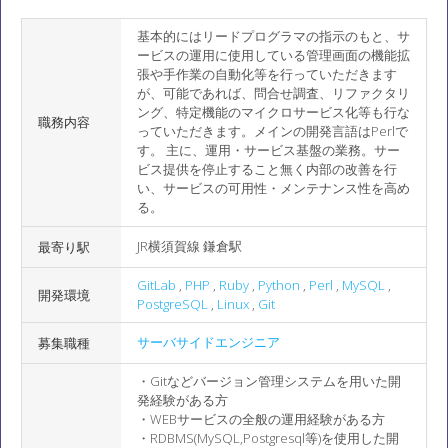
基本的にはリードプログラマの指示のもと、サ
ービスの運用に使用している管理画面の機能拡
張や手作業の自動化等を行っていただきます
が、可能であれば、問合せ調査、リファクタリ
ング、特定機能のマイクロサービス化等も行な
職務内容
っていただきます。メインの開発言語はPerlで
す。 主に、運用・サービス基盤の業務。サー
ビス提供を停止すること無く内部の改善を行
い、サービスの可用性・メンテナンス性を高め
る。
JR横須賀線 鎌倉駅
最寄り駅
GitLab
,
PHP
,
Ruby
,
Python
,
Perl
,
MySQL
,
開発環境
PostgreSQL
,
Linux
,
Git
サーバサイドエンジニア
募集職種
・Gitなどバージョン管理システムを用いた開
発経験がある方
・WEBサービスの全般の運用経験がある方
・RDBMS(MySQL,Postgresql等)を使用した開