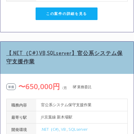
この案件の詳細を見る
【.NET（C#),VB,SQLserver】官公系システム保
守支援作業
〜650,000円
業務委託
単価
/月
官公系システム保守支援作業
職務内容
JR京葉線 新木場駅
最寄り駅
.NET（C#)
,
VB
,
SQLserver
開発環境