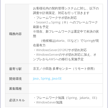
お客様社内の契約管理システムに対し、以下の
調査や計画策定、対応を行って頂きます
・フレームワークサポ切れ対応
・Seaser2→Spring（※）へのフレームワーク
刷新を予定
※現在、新フレームワークは選定中で未決の状
職務内容
態
（他候補はJakarta、EEなど）でSpringが現
在最有力
・WindowsSever2012R2サポ切れ対応
・WindowsServerのサポ切れ対応に加え、オ
ンプレからAWSへの移行も実施予定
京王／小田急 多摩センター（リモート併用）
最寄り駅
Java
,
Spring
,
Java EE
開発環境
募集職種
・フレームワーク知識（Spring、Jakarta、EE）
必須スキル
・WindowSever知識