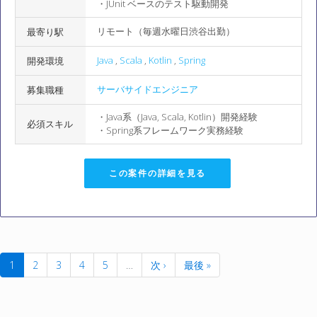
・JUnit ベースのテスト駆動開発
リモート（毎週水曜日渋谷出勤）
最寄り駅
Java
,
Scala
,
Kotlin
,
Spring
開発環境
サーバサイドエンジニア
募集職種
・Java系（Java, Scala, Kotlin）開発経験
必須スキル
・Spring系フレームワーク実務経験
この案件の詳細を見る
1
2
3
4
5
…
次 ›
最後 »