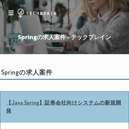
☰
Springの求人案件 - テックブレイン
Springの求人案件
【Java,Spring】証券会社向けシステムの新規開
発