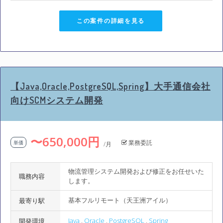
この案件の詳細を見る
【Java,Oracle,PostgreSQL,Spring】大手通信会社
向けSCMシステム開発
〜650,000円
業務委託
単価
/月
物流管理システム開発および修正をお任せいた
職務内容
します。
基本フルリモート（天王洲アイル）
最寄り駅
Java
,
Oracle
,
PostgreSQL
,
Spring
開発環境