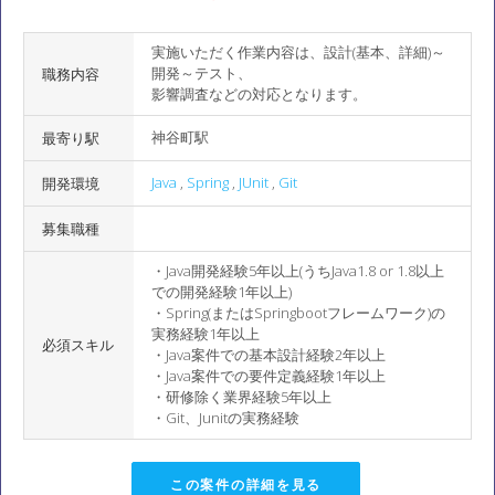
実施いただく作業内容は、設計(基本、詳細)～
開発～テスト、
職務内容
影響調査などの対応となります。
神谷町駅
最寄り駅
Java
,
Spring
,
JUnit
,
Git
開発環境
募集職種
・Java開発経験5年以上(うちJava1.8 or 1.8以上
での開発経験1年以上)
・Spring(またはSpringbootフレームワーク)の
実務経験1年以上
必須スキル
・Java案件での基本設計経験2年以上
・Java案件での要件定義経験1年以上
・研修除く業界経験5年以上
・Git、Junitの実務経験
この案件の詳細を見る