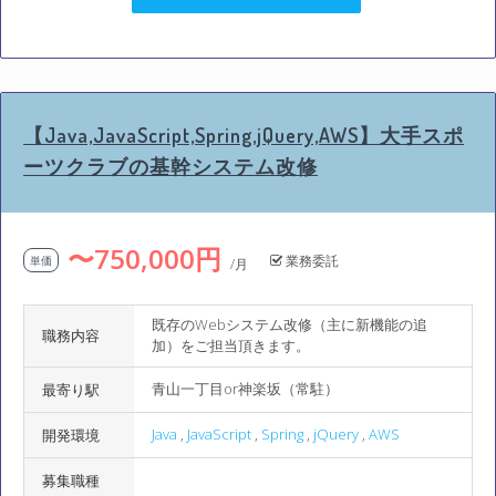
【Java,JavaScript,Spring,jQuery,AWS】大手スポ
ーツクラブの基幹システム改修
〜750,000円
業務委託
単価
/月
既存のWebシステム改修（主に新機能の追
職務内容
加）をご担当頂きます。
青山一丁目or神楽坂（常駐）
最寄り駅
Java
,
JavaScript
,
Spring
,
jQuery
,
AWS
開発環境
募集職種