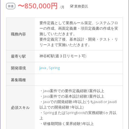
〜850,000円
業務委託
単価
/月
要件定義として業務ルール策定、システムフロ
ーの作成、画面定義書・項目定義書の作成を実
施していただきます。
職務内容
要件定義完了後、基本設計・開発・テスト・リ
リースまで実施いただきます。
神谷町駅(週３日リモート可)
最寄り駅
Java
,
Spring
開発環境
募集職種
・Java案件での要件定義経験3案件以上
・Java案件での基本設計経験3案件以上
・Javaでの開発経験4年以上(うちJava8 or Java8
以上での開発経験1年以上)
必須スキル
・SpringまたはSpringbootの実務経験6ヶ月以
上
・研修期間除く業界経験5年以上