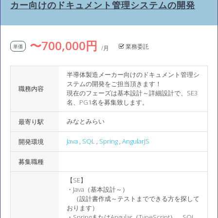
カー向けのドキュメント管理システムの開発
〜700,000円
業務委託
単価
/月
半導体製造メーカー向けのドキュメント管理シ
ステムの開発をご担当頂きます！
職務内容
現在のフェーズは基本設計～詳細設計で、SE3
名、PG1名を募集致します。
みなとみらい
最寄り駅
Java
,
SQL
,
Spring
,
AngularJS
開発環境
募集職種
【SE】
・Java（基本設計～）
（設計書作成～テストまでできる方を探して
おります）
・SpringまたはAngular（TypeScript）、SQL