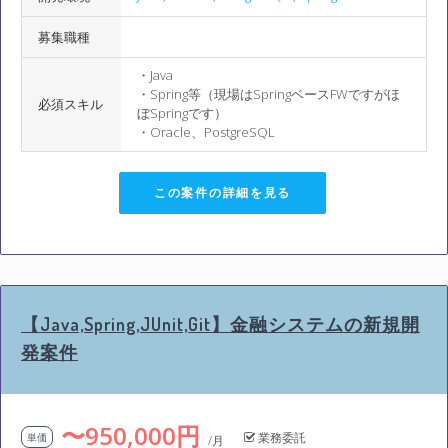
募集職種
・Java
・Spring等（現場はSpringベースFWですがほ
必須スキル
ぼSpringです）
・Oracle、PostgreSQL
この案件の詳細を見る
【Java,Spring,JUnit,Git】金融システムの新規開
発案件
〜950,000円
業務委託
単価
/月