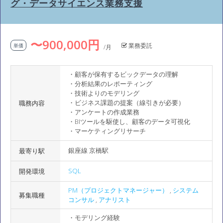
グ・データサイエンス業務支援
〜900,000円
業務委託
単価
/月
・顧客が保有するビックデータの理解
・分析結果のレポーティング
・技術よりのモデリング
・ビジネス課題の提案（線引きが必要）
職務内容
・アンケートの作成業務
・BIツールを駆使し、顧客のデータ可視化
・マーケティングリサーチ
銀座線 京橋駅
最寄り駅
SQL
開発環境
PM（プロジェクトマネージャー）
,
システム
募集職種
コンサル
,
アナリスト
・モデリング経験