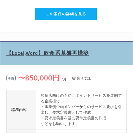
この案件の詳細を見る
【Excel,Word】飲食系基盤再構築
〜850,000円
業務委託
単価
/月
飲食店向けの予約、ポイントサービスを展開す
る企業様で
・事業側企画メンバーからのサービス要求を引
職務内容
出し、要求定義書として作成
・要求定義書を基に要件定義書の作成
などをお願いします。