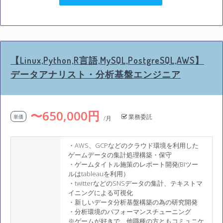
【Linux,Python,R言語,MySQL,PostgreSQL,AWS】
データアナリスト・分析基盤エンジニア
〜650,000円
業務委託
単価
/月
・AWS、GCPなどのクラウド環境を利用した
ゲームデータの集計処理構築・保守
・ゲームタイトル施策のレポート開発(BIツー
ルはtableauを利用）
・twitterなどのSNSデータの集計、テキストマ
イニングによる可視化
・新しいデータ分析基盤構築の為の研究開発
・分析環境のパフォーマンスチューニング
※ゲームが好きで、他職種の方ともコミュニケ