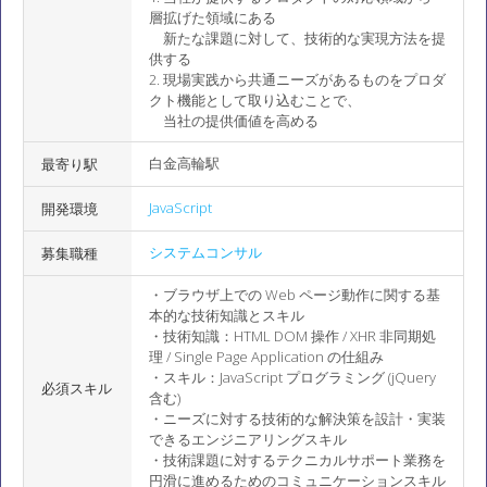
層拡げた領域にある
新たな課題に対して、技術的な実現方法を提
供する
2. 現場実践から共通ニーズがあるものをプロダ
クト機能として取り込むことで、
当社の提供価値を高める
白金高輪駅
最寄り駅
JavaScript
開発環境
システムコンサル
募集職種
・ブラウザ上での Web ページ動作に関する基
本的な技術知識とスキル
・技術知識：HTML DOM 操作 / XHR 非同期処
理 / Single Page Application の仕組み
・スキル：JavaScript プログラミング (jQuery
必須スキル
含む)
・ニーズに対する技術的な解決策を設計・実装
できるエンジニアリングスキル
・技術課題に対するテクニカルサポート業務を
円滑に進めるためのコミュニケーションスキル