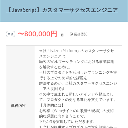
【JavaScript】カスタマーサクセスエンジニア
〜800,000円
業務委託
単価
/月
当社「Kaizen Platform」のカスタマーサクセ
スエンジニアは、
顧客のWebマーケティングにおける事業課題
を解決するために、
当社のプロダクトを活用したプランニングを実
行する上での技術的な課題を
解決するのが、当社カスタマーサクセスエンジ
ニアの役割です。
その中で生まれる新しいアイデアを起点とし
て、プロダクトの更なる進化を支えています。
【具体的には】
職務内容
お客様（WebサイトのUI改善の現場）の技術
的な課題に向き合うことで、
下記2点を実現していただきます。
1. 当社が提供するプロダクトの対応領域から一