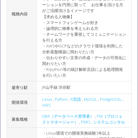
ーションを円滑に取って お仕事を頂ける方
がご活躍頂けるイメージです
職務内容
【求める人物像】
・スマートフォンゲームが好き
・論理的に物事を考えられる方
・チームワークを重視してコミュニケーション
を行える方
・AWSやGCPなどのクラウド環境を利用した
分析基盤構築に関わりたい方
・伝わりやすい文章の作成・データの可視化に
関わりたい方
・R/python等の統計解析言語による処理開発
を行いたい方
JR山手線 渋谷駅
最寄り駅
Linux
,
Python
,
R言語
,
MySQL
,
PostgreSQL
,
開発環境
AWS
DBA（データベース管理者）
,
PM（プロジェ
募集職種
クトマネージャー）
,
PMO
,
システムコンサル
・Linux環境での開発実務経験3年以上