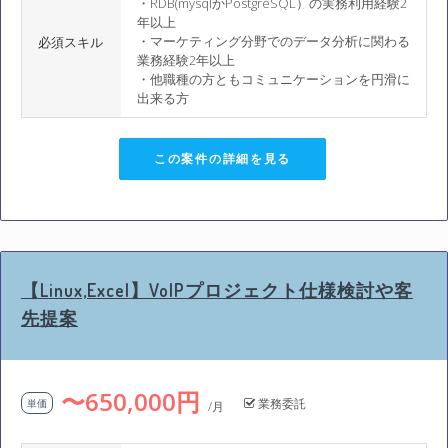
・RDB(mysqlかPostgreSQL）の実務利用経験2
年以上
・マーケティング分野でのデータ分析に関わる
必須スキル
業務経験2年以上
・他職種の方ともコミュニケーションを円滑に
出来る方
この案件の詳細を見る
【Linux,Excel】VoIPプロジェクト仕様検討や客
先提案
〜650,000円
業務委託
単価
/月