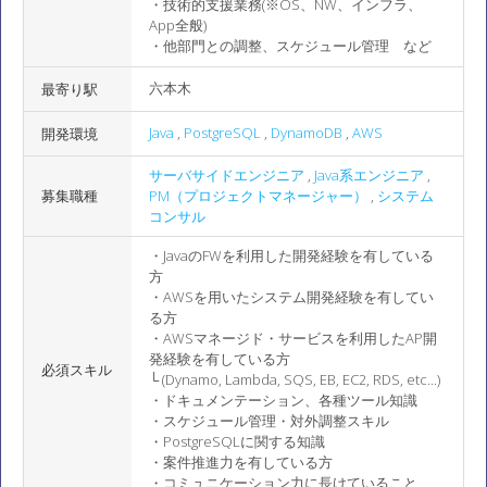
・技術的支援業務(※OS、NW、インフラ、
App全般)
・他部門との調整、スケジュール管理 など
六本木
最寄り駅
Java
,
PostgreSQL
,
DynamoDB
,
AWS
開発環境
サーバサイドエンジニア
,
Java系エンジニア
,
募集職種
PM（プロジェクトマネージャー）
,
システム
コンサル
・JavaのFWを利用した開発経験を有している
方
・AWSを用いたシステム開発経験を有してい
る方
・AWSマネージド・サービスを利用したAP開
発経験を有している方
必須スキル
└ (Dynamo, Lambda, SQS, EB, EC2, RDS, etc...)
・ドキュメンテーション、各種ツール知識
・スケジュール管理・対外調整スキル
・PostgreSQLに関する知識
・案件推進力を有している方
・コミュニケーション力に長けていること