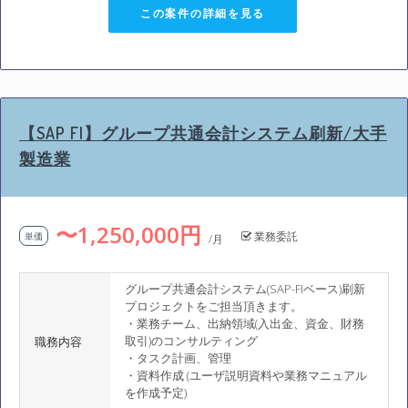
この案件の詳細を見る
【SAP FI】グループ共通会計システム刷新/大手
製造業
〜1,250,000円
業務委託
単価
/月
グループ共通会計システム(SAP-FIベース)刷新
プロジェクトをご担当頂きます。
・業務チーム、出納領域(入出金、資金、財務
取引)のコンサルティング
職務内容
・タスク計画、管理
・資料作成 (ユーザ説明資料や業務マニュアル
を作成予定)