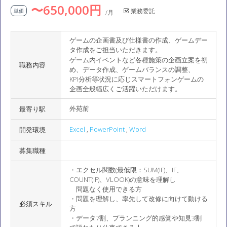
〜650,000円
業務委託
単価
/月
ゲームの企画書及び仕様書の作成、ゲームデー
タ作成をご担当いただきます。
ゲーム内イベントなど各種施策の企画立案を初
職務内容
め、データ作成、ゲームバランスの調整、
KPI分析等状況に応じスマートフォンゲームの
企画全般幅広くご活躍いただけます。
外苑前
最寄り駅
Excel
,
PowerPoint
,
Word
開発環境
募集職種
・エクセル関数(最低限：SUM(IF)、IF、
COUNT(IF)、VLOOK)の意味を理解し
問題なく使用できる方
・問題を理解し、率先して改修に向けて動ける
必須スキル
方
・データ7割、プランニング的感覚や知見3割