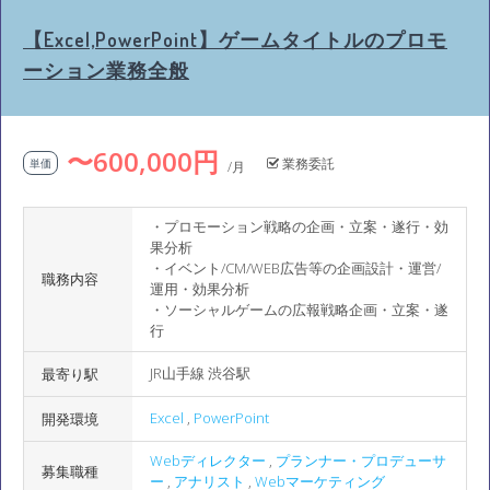
【Excel,PowerPoint】ゲームタイトルのプロモ
ーション業務全般
〜600,000円
業務委託
単価
/月
・プロモーション戦略の企画・立案・遂行・効
果分析
・イベント/CM/WEB広告等の企画設計・運営/
職務内容
運用・効果分析
・ソーシャルゲームの広報戦略企画・立案・遂
行
JR山手線 渋谷駅
最寄り駅
Excel
,
PowerPoint
開発環境
Webディレクター
,
プランナー・プロデューサ
募集職種
ー
,
アナリスト
,
Webマーケティング