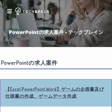
☰
PowerPointの求人案件 - テックブレイン
PowerPointの求人案件
【Excel,PowerPoint,Word】ゲームの企画書及び
仕様書の作成、ゲームデータ作成