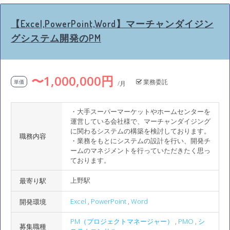
【Excel,PowerPoint,Word】マーチャンダイジン
グシステム開発のPM
〜1,000,000円
業務委託
単価
/月
・大手スーパーマーケットやホームセンターを
運営している会社様で、マーチャンダイジング
に関わるシステムの構築を検討しております。
職務内容
・業務をもとにシステムの設計を行い、開発チ
ームのマネジメントを行っていただきたく思っ
ております。
上野駅
最寄り駅
Excel
,
PowerPoint
,
Word
開発環境
PM（プロジェクトマネージャー）
,
PMO
,
シ
募集職種