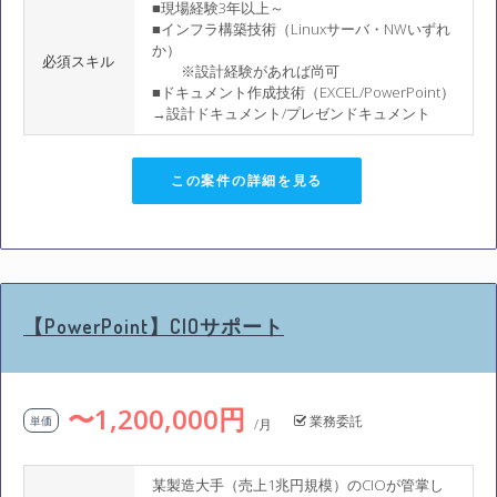
■現場経験3年以上～
■インフラ構築技術（Linuxサーバ・NWいずれ
か）
必須スキル
※設計経験があれば尚可
■ドキュメント作成技術（EXCEL/PowerPoint）
→設計ドキュメント/プレゼンドキュメント
この案件の詳細を見る
【PowerPoint】CIOサポート
〜1,200,000円
業務委託
単価
/月
某製造大手（売上1兆円規模）のCIOが管掌し