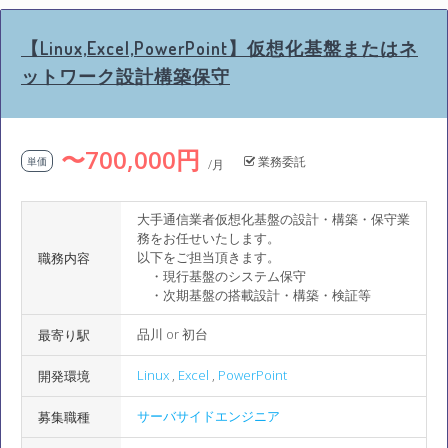
【Linux,Excel,PowerPoint】仮想化基盤またはネ
ットワーク設計構築保守
〜700,000円
業務委託
単価
/月
大手通信業者仮想化基盤の設計・構築・保守業
務をお任せいたします。
以下をご担当頂きます。
職務内容
・現行基盤のシステム保守
・次期基盤の搭載設計・構築・検証等
品川 or 初台
最寄り駅
Linux
,
Excel
,
PowerPoint
開発環境
サーバサイドエンジニア
募集職種