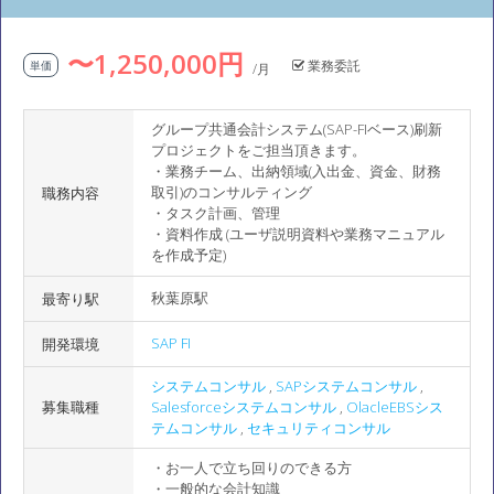
〜1,250,000円
業務委託
単価
/月
グループ共通会計システム(SAP-FIベース)刷新
プロジェクトをご担当頂きます。
・業務チーム、出納領域(入出金、資金、財務
取引)のコンサルティング
職務内容
・タスク計画、管理
・資料作成 (ユーザ説明資料や業務マニュアル
を作成予定)
秋葉原駅
最寄り駅
SAP FI
開発環境
システムコンサル
,
SAPシステムコンサル
,
募集職種
Salesforceシステムコンサル
,
OlacleEBSシス
テムコンサル
,
セキュリティコンサル
・お一人で立ち回りのできる方
・一般的な会計知識