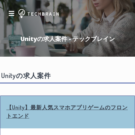
☰
Unityの求人案件 - テックブレイン
Unityの求人案件
【Unity】最新人気スマホアプリゲームのフロン
トエンド