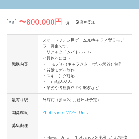
〜800,000円
業務委託
単価
/月
スマートフォン用ゲーム3Dキャラ／背景モデ
ラー募集です。
・リアルタイムバトルRPG
＜具体的には＞
職務内容
・3Dモデル（キャラクター/ボス/武器）制作
・背景モデル制作
・スキニング対応
・Unity組み込み
・業務や各種資料の引継ぎなど
外苑前（参画2ヶ月は出社予定）
最寄り駅
Photoshop
,
MAYA
,
Unity
開発環境
募集職種
・Maya、Unity、Photoshopを使用した3D実務