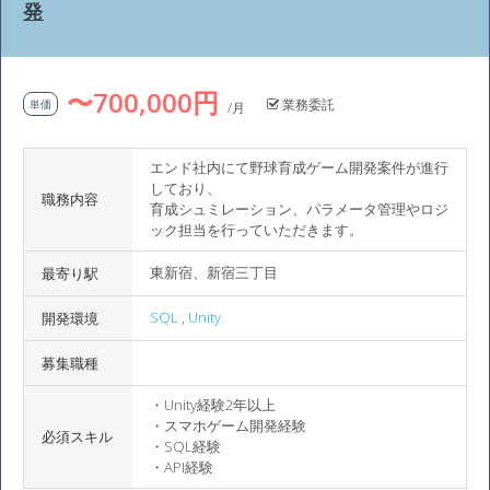
発
〜700,000円
業務委託
単価
/月
エンド社内にて野球育成ゲーム開発案件が進行
しており、
職務内容
育成シュミレーション、パラメータ管理やロジ
ック担当を行っていただきます。
東新宿、新宿三丁目
最寄り駅
SQL
,
Unity
開発環境
募集職種
・Unity経験2年以上
・スマホゲーム開発経験
必須スキル
・SQL経験
・API経験