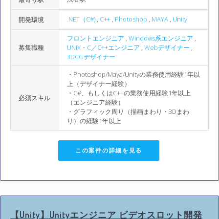
.NET（C#)
,
C++
,
Photoshop
,
MAYA
,
Unity
開発環境
フロントエンジニア
,
Windows系エンジニア
,
募集職種
UNIX・C／C++エンジニア
,
Webデザイナー
,
3DCGデザイナー
・Photoshop/Maya/Unityの業務使用経験1年以
上（デザイナー経験）
・C#、もしくはC++の業務使用経験1年以上
必須スキル
（エンジニア経験）
・グラフィック周り（描画まわり・3Dまわ
り）の経験1年以上
この案件の詳細を見る
【Unity】Unityエンジニア ビデオスロット開発