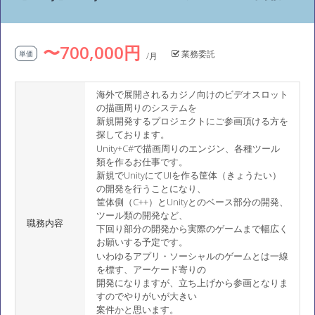
〜700,000円
業務委託
単価
/月
海外で展開されるカジノ向けのビデオスロット
の描画周りのシステムを
新規開発するプロジェクトにご参画頂ける方を
探しております。
Unity+C#で描画周りのエンジン、各種ツール
類を作るお仕事です。
新規でUnityにてUIを作る筐体（きょうたい）
の開発を行うことになり、
筐体側（C++）とUnityとのベース部分の開発、
ツール類の開発など、
職務内容
下回り部分の開発から実際のゲームまで幅広く
お願いする予定です。
いわゆるアプリ・ソーシャルのゲームとは一線
を標す、アーケード寄りの
開発になりますが、立ち上げから参画となりま
すのでやりがいが大きい
案件かと思います。