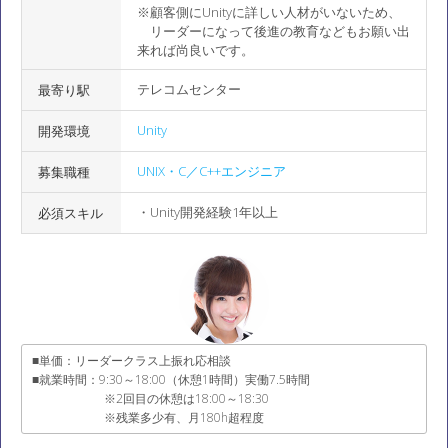
※顧客側にUnityに詳しい人材がいないため、
リーダーになって後進の教育などもお願い出
来れば尚良いです。
テレコムセンター
最寄り駅
Unity
開発環境
UNIX・C／C++エンジニア
募集職種
・Unity開発経験1年以上
必須スキル
■単価：リーダークラス上振れ応相談
■就業時間：9:30～18:00（休憩1時間）実働7.5時間
※2回目の休憩は18:00～18:30
※残業多少有、月180h超程度