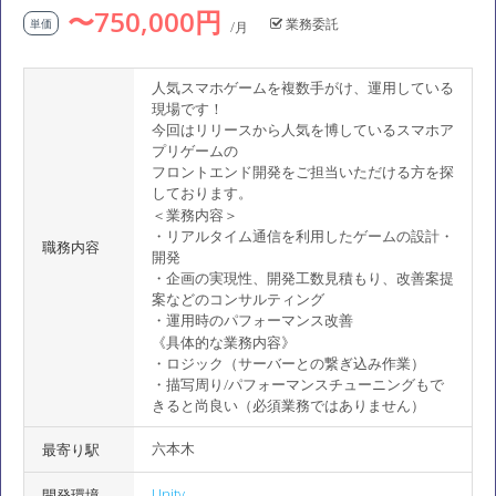
〜750,000円
業務委託
単価
/月
人気スマホゲームを複数手がけ、運用している
現場です！
今回はリリースから人気を博しているスマホア
プリゲームの
フロントエンド開発をご担当いただける方を探
しております。
＜業務内容＞
・リアルタイム通信を利用したゲームの設計・
職務内容
開発
・企画の実現性、開発工数見積もり、改善案提
案などのコンサルティング
・運用時のパフォーマンス改善
《具体的な業務内容》
・ロジック（サーバーとの繋ぎ込み作業）
・描写周り/パフォーマンスチューニングもで
きると尚良い（必須業務ではありません）
六本木
最寄り駅
Unity
開発環境