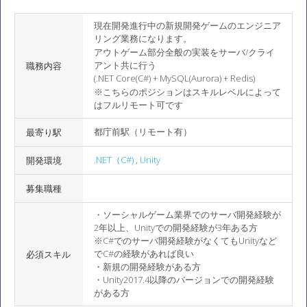
現在開発進行中の新規開発ゲームのエンジニア
リング業務になります。
アウトゲーム部分全般の実装をサーバ/クライ
アント共に行う
職務内容
(.NET Core(C#) + MySQL(Aurora) + Redis)
※こちらのポジションはスキルレベルによって
はフルリモート可です
都庁前駅（リモート有）
最寄り駅
.NET（C#)
,
Unity
開発環境
募集職種
・ソーシャルゲーム業界でのサーバ開発経験が
2年以上、Unityでの開発経験が3年ある方
※C#でのサーバ開発経験がなくてもUnityなど
でC#の経験があれば良い
必須スキル
・新規の開発経験がある方
・Unity2017.4以降のバージョンでの開発経験
がある方