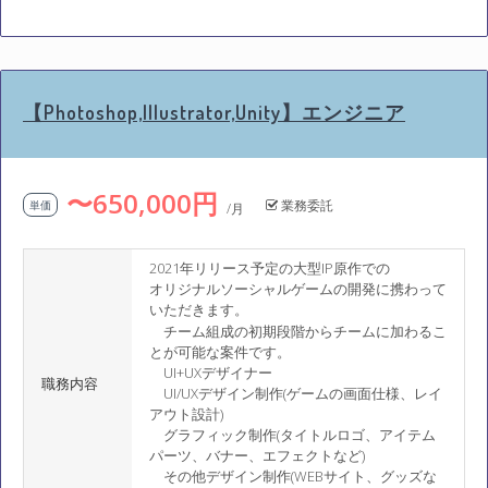
【Photoshop,Illustrator,Unity】エンジニア
〜650,000円
業務委託
単価
/月
2021年リリース予定の大型IP原作での
オリジナルソーシャルゲームの開発に携わって
いただきます。
チーム組成の初期段階からチームに加わるこ
とが可能な案件です。
UI+UXデザイナー
職務内容
UI/UXデザイン制作(ゲームの画面仕様、レイ
アウト設計)
グラフィック制作(タイトルロゴ、アイテム
パーツ、バナー、エフェクトなど)
その他デザイン制作(WEBサイト、グッズな