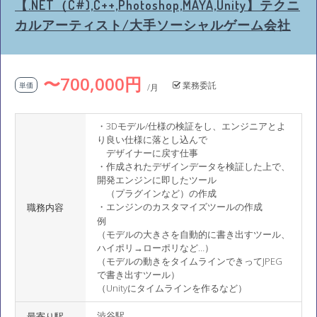
【.NET（C#),C++,Photoshop,MAYA,Unity】テクニ
カルアーティスト/大手ソーシャルゲーム会社
〜700,000円
業務委託
単価
/月
・3Dモデル/仕様の検証をし、エンジニアとよ
り良い仕様に落とし込んで
デザイナーに戻す仕事
・作成されたデザインデータを検証した上で、
開発エンジンに即したツール
（プラグインなど）の作成
・エンジンのカスタマイズツールの作成
職務内容
例
（モデルの大きさを自動的に書き出すツール、
ハイポリ→ローポリなど…）
（モデルの動きをタイムラインできってJPEG
で書き出すツール）
（Unityにタイムラインを作るなど）
渋谷駅
最寄り駅