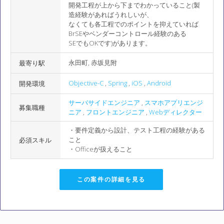
開発工程が上から下までわかっていること(製
造経験があればうれしいが、
なくても各工程でのポイントを抑えていれば
BrSEやベンダーコントロール経験のある
SEでもOKです)があります。
永田町, 赤坂見附
最寄り駅
Objective-C
,
Spring
,
iOS
,
Android
開発環境
サーバサイドエンジニア
,
スマホアプリエンジ
募集職種
ニア
,
フロントエンジニア
,
Webディレクター
・要件定義から設計、テスト工程の経験がある
こと
必須スキル
・Officeが扱えること
この案件の詳細を見る