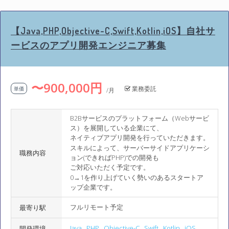
【Java,PHP,Objective-C,Swift,Kotlin,iOS】自社サ
ービスのアプリ開発エンジニア募集
〜900,000円
業務委託
単価
/月
B2Bサービスのプラットフォーム（Webサービ
ス）を展開している企業にて、
ネイティブアプリ開発を行っていただきます。
スキルによって、サーバーサイドアプリケーシ
職務内容
ョン(できればPHP)での開発も
ご対応いただく予定です。
0→1を作り上げていく勢いのあるスタートア
ップ企業です。
フルリモート予定
最寄り駅
Java
,
PHP
,
Objective-C
,
Swift
,
Kotlin
,
iOS
開発環境