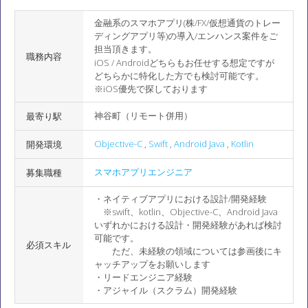
金融系のスマホアプリ(株/FX/仮想通貨のトレー
ディングアプリ等)の導入/エンハンス案件をご
担当頂きます。
職務内容
iOS / Androidどちらもお任せする想定ですが
どちらかに特化した方でも検討可能です。
※iOS優先で探しております
神谷町（リモート併用）
最寄り駅
Objective-C
,
Swift
,
Android Java
,
Kotlin
開発環境
スマホアプリエンジニア
募集職種
・ネイティブアプリにおける設計/開発経験
※swift、kotlin、Objective-C、Android Java
いずれかにおける設計・開発経験があれば検討
可能です。
必須スキル
ただ、未経験の領域については参画後にキ
ャッチアップをお願いします
・リードエンジニア経験
・アジャイル（スクラム）開発経験