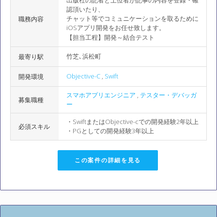
出版社の記者と上位者が記事の内容を登録・確
認頂いたり、
チャット等でコミュニケーションを取るために
職務内容
iOSアプリ開発をお任せ致します。
【担当工程】開発～結合テスト
竹芝､浜松町
最寄り駅
Objective-C
,
Swift
開発環境
スマホアプリエンジニア
,
テスター・デバッガ
募集職種
ー
・SwiftまたはObjective-cでの開発経験2年以上
必須スキル
・PGとしての開発経験3年以上
この案件の詳細を見る