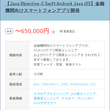
【Java,Objective-C,Swift,Android Java,iOS】金融
機関向けスマートフォンアプリ開発
〜650,000円
業務委託
単価
/月
金融機関向けスマートフォンアプリの、
Androidアプリ開発エンジニア
およびiOSアプリ開発エンジニアを それぞれ１
職務内容
名ずつ募集しております。
作業フェーズ：実装、単体テスト
小川町
最寄り駅
Java
,
Objective-C
,
Swift
,
Android Java
,
iOS
開発環境
スマホアプリエンジニア
,
Java系エンジニア
,
募集職種
業務系エンジニア
,
テスター・デバッガー
,
Webデザイナー