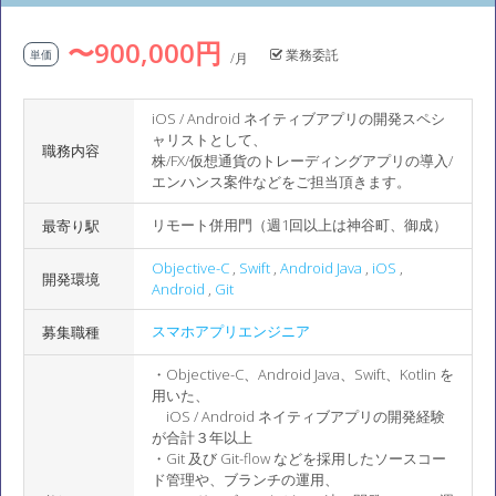
〜900,000円
業務委託
単価
/月
iOS / Android ネイティブアプリの開発スペシ
ャリストとして、
職務内容
株/FX/仮想通貨のトレーディングアプリの導入/
エンハンス案件などをご担当頂きます。
リモート併用門（週1回以上は神谷町、御成）
最寄り駅
Objective-C
,
Swift
,
Android Java
,
iOS
,
開発環境
Android
,
Git
スマホアプリエンジニア
募集職種
・Objective-C、Android Java、Swift、Kotlin を
用いた、
iOS / Android ネイティブアプリの開発経験
が合計３年以上
・Git 及び Git-flow などを採用したソースコー
ド管理や、ブランチの運用、