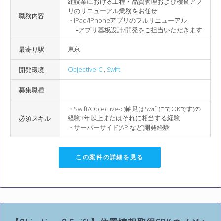
建設業における工程・品質管理および検査アプ
リのリニューアル業務をお任せ
職務内容
・iPad/iPhoneアプリのフルリニューアル
└アプリ基板設計/開発をご担当いただきます
東京
最寄り駅
Objective-C
,
Swift
開発環境
募集職種
・Swift/Objective-c(軸足はSwiftにてOKです)の
経験3年以上またはそれに相当する経験
必須スキル
・サーバーサイド(APIなど)開発経験
この案件の詳細を見る