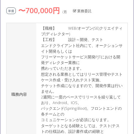
〜700,000円
業務委託
単価
/月
【職種】 WEB/オープン(SE)クリエイティ
ブ(ディレクター)
【工程】 設計～開発、テスト
エンドクライアント社内にて、オークションサ
イト開発もしくは
フリーマーケットサービス開発PJTにおける開
発ディレクター業務に
携わっていただきます。
想定される業務としてはリリース管理やテスト
ケース作成・受け入れテスト実施、
チケット作成になりますので、開発作業は行い
ません。
職務内容
2週間に一度のペースでリリースを繰り返して
おり、Android、IOS、
バックエンド(Spring Boot)、フロントエンドの
各チームとの
コミュニケーションが必須になります。
ターゲットとなる経験としては、テスト(テス
トの仕様詰め、設計書作成)の経験と