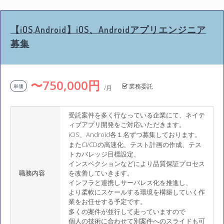
【iOS,Android】iOS、Androidアプリエンジニア
募集
〜750,000円
業務委託
単価
/月
受託案件を多く行なっている企業にて、ネイテ
ィブアプリ開発をご対応いただきます。
iOS、Android各１名ずつ募集しております。
またCI/CDの高速化、テスト計画の作成、テス
トカバレッジ目標設定、
インスペクションなどにより品質保証プロセス
職務内容
を改善していきます。
インフラと連携しサーバレス化を推進し、
より柔軟にスケールする環境を構築していく作
業をお任せする予定です。
多くの案件が並行して走っていますので
個人の技術に合わせて別案件へのスライドも可