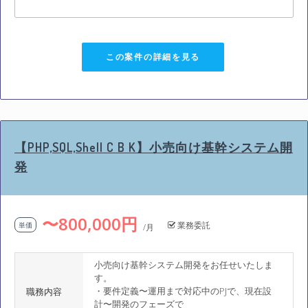
この案件の詳細を見る
【PHP,SQL,Shell C B K】小売向け基幹システム開
発
〜800,000円
業務委託
単価
/月
小売向け基幹システム開発をお任せいたしま
す。
・要件定義〜運用まで対応中のPJで、現在設
職務内容
計〜開発のフェーズで