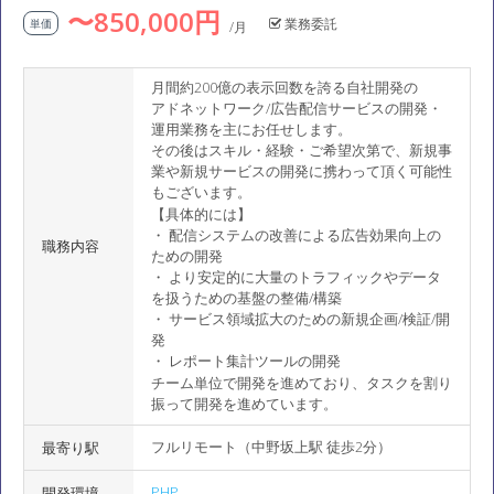
〜850,000円
業務委託
単価
/月
月間約200億の表示回数を誇る自社開発の
アドネットワーク/広告配信サービスの開発・
運用業務を主にお任せします。
その後はスキル・経験・ご希望次第で、新規事
業や新規サービスの開発に携わって頂く可能性
もございます。
【具体的には】
・ 配信システムの改善による広告効果向上の
職務内容
ための開発
・ より安定的に大量のトラフィックやデータ
を扱うための基盤の整備/構築
・ サービス領域拡大のための新規企画/検証/開
発
・ レポート集計ツールの開発
チーム単位で開発を進めており、タスクを割り
振って開発を進めています。
フルリモート（中野坂上駅 徒歩2分）
最寄り駅
PHP
開発環境