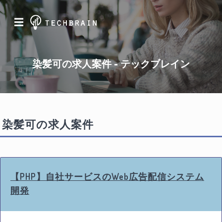
☰
染髪可の求人案件 - テックブレイン
染髪可の求人案件
【PHP】自社サービスのWeb広告配信システム
開発