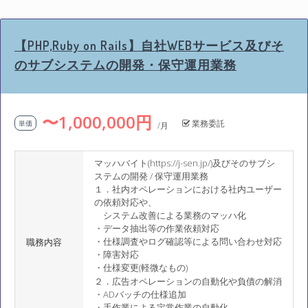
【PHP,Ruby on Rails】自社WEBサービス及びそ
のサブシステムの開発・保守運用業務
〜1,000,000円
業務委託
単価
/月
マッハバイト(https://j-sen.jp/)及びそのサブシ
ステムの開発 / 保守運用業務
１．社内オペレーションにおける社内ユーザー
の依頼対応や、
システム改善による業務のマッハ化
・データ抽出等の作業依頼対応
・仕様調査やログ確認等による問い合わせ対応
職務内容
・障害対応
・仕様変更(軽微なもの)
２．広告オペレーションの自動化や負債の解消
・ADバッチの仕様追加
・手作業による定常作業の自動化