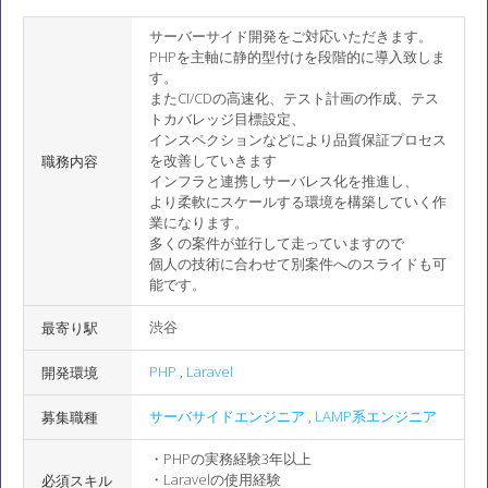
サーバーサイド開発をご対応いただきます。
PHPを主軸に静的型付けを段階的に導入致しま
す。
またCI/CDの高速化、テスト計画の作成、テス
トカバレッジ目標設定、
インスペクションなどにより品質保証プロセス
を改善していきます
職務内容
インフラと連携しサーバレス化を推進し、
より柔軟にスケールする環境を構築していく作
業になります。
多くの案件が並行して走っていますので
個人の技術に合わせて別案件へのスライドも可
能です。
渋谷
最寄り駅
PHP
,
Laravel
開発環境
サーバサイドエンジニア
,
LAMP系エンジニア
募集職種
・PHPの実務経験3年以上
・Laravelの使用経験
必須スキル