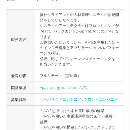
弊社クライアントの人材管理システムの新規開
発をしていただきます。
システムのアーキテクチャはフロントエンドが
React、バックエンドがSpring Boot のSPAとな
ります。
職務内容
ご参画いただいましたら、AWSを利用したSPA
のインフラ構築とアプリケーションのパフォー
マンス検証、
必要に応じてパフォーマンスチューニングをご
担当いただきます。
フルリモート（恵比寿）
最寄り駅
Apache
,
nginx
,
Linux
,
AWS
開発環境
サーバサイドエンジニア
,
フロントエンジニア
募集職種
・AWSを用いたの本番運用環境の構築
・AWSを用いた本番運用環境の保守・運用・
監視
・AWSを用いて構築したインフラストラクチ