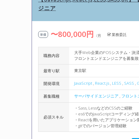
ジニア
〜800,000円
業務委託
単価
/月
大手Web企業のPOSシステム・
職務内容
フロントエンドエンジニアを募集致
東京駅
最寄り駅
JavaScript
,
React.js
,
LESS
,
SASS
,
G
開発環境
サーバサイドエンジニア
,
フロント
募集職種
・Sass, LessなどのCSSのご経験
・es6でのJavaScriptコーディング
必須スキル
・Reactを用いたアプリケーショ
・gitでのバージョン管理経験