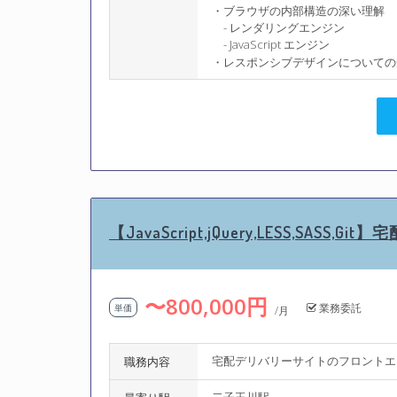
・ブラウザの内部構造の深い理解
- レンダリングエンジン
- JavaScript エンジン
・レスポンシブデザインについての
【JavaScript,jQuery,LESS,S
〜800,000円
業務委託
単価
/月
宅配デリバリーサイトのフロントエ
職務内容