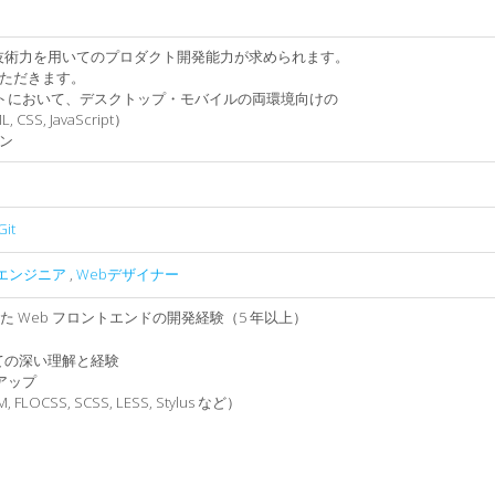
い技術力を用いてのプロダクト開発能力が求められます。
ただきます。
イトにおいて、デスクトップ・モバイルの両環境向けの
, JavaScript）
ン
Git
エンジニア
,
Webデザイナー
 を中心とした Web フロントエンドの開発経験（5 年以上）
ての深い理解と経験
アップ
CSS, SCSS, LESS, Stylus など）