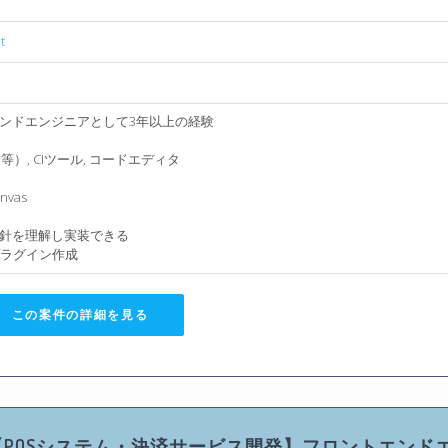
t
ンドエンジニアとして3年以上の経験
lp等）, CIツール, コードエディタ
anvas
針を理解し実装できる
プラグイン作成
この案件の詳細を見る
,SASS,Git】【POSシステム・決済サービス開発】フロントエンド