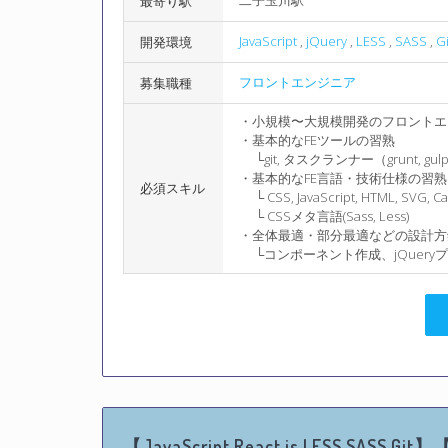
二子玉川駅
最寄り駅
JavaScript
,
jQuery
,
LESS
,
SASS
,
Gi
開発環境
フロントエンジニア
募集職種
・小規模〜大規模開発のフロントエ
・基本的なFEツールの習熟
└git, タスクランナー（grunt, gu
・基本的なFE言語・技術仕様の習熟
必須スキル
└ CSS, JavaScript, HTML, SVG, C
└ CSSメタ言語(Sass, Less)
・全体最適・部分最適などの設計方
└コンポーネント作成、jQuery
【JavaScript,React.js,LESS