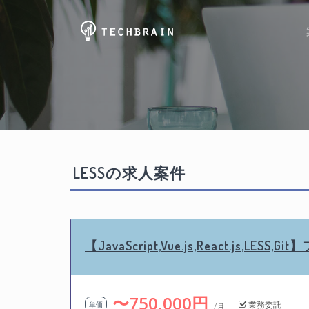
LESSの求人案件
【JavaScript,Vue.js,React.js,L
〜750,000円
業務委託
単価
/月