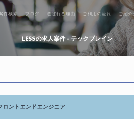
案件検索
ブログ
選ばれる理由
ご利用の流れ
ご紹介
LESSの求人案件 - テックブレイン
ESS,Git】フロントエンドエンジニア