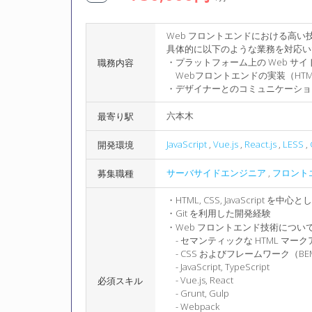
Web フロントエンドにおける高
具体的に以下のような業務を対応い
・プラットフォーム上の Web サ
職務内容
Webフロントエンドの実装（HTML, CSS
・デザイナーとのコミュニケーショ
六本木
最寄り駅
JavaScript
,
Vue.js
,
React.js
,
LESS
,
開発環境
サーバサイドエンジニア
,
フロント
募集職種
・HTML, CSS, JavaScript
・Git を利用した開発経験
・Web フロントエンド技術につい
- セマンティックな HTML マーク
- CSS およびフレームワーク（BEM, FLO
- JavaScript, TypeScript
- Vue.js, React
必須スキル
- Grunt, Gulp
- Webpack