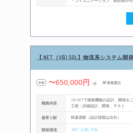
・コミュニケーション、勤怠面が問
【.NET（VB),SQL】物流系システム開
〜650,000円
業務委託
単価
/月
VB.NETで画面機能の設計、開発
職務内容
工程：詳細設計、開発、テスト
秋葉原駅（設計段階は出社）
最寄り駅
.NET（VB)
,
SQL
開発環境