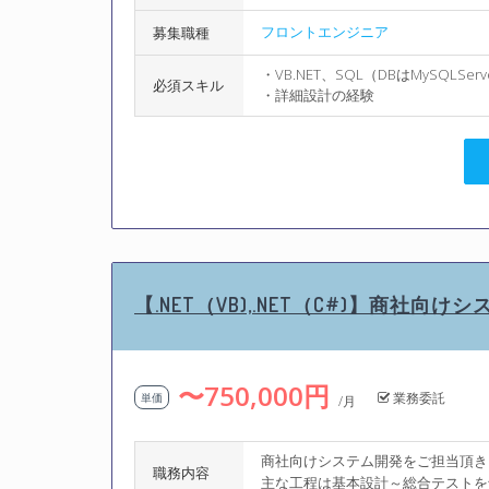
フロントエンジニア
募集職種
・VB.NET、SQL（DBはMySQLSer
必須スキル
・詳細設計の経験
【.NET（VB),.NET（C#)】商社向け
〜750,000円
業務委託
単価
/月
商社向けシステム開発をご担当頂き
職務内容
主な工程は基本設計～総合テストを