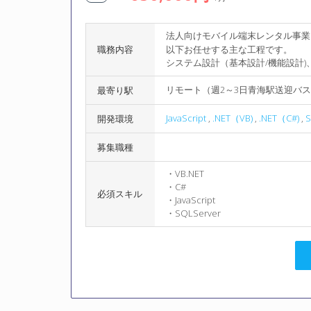
法人向けモバイル端末レンタル事業
職務内容
以下お任せする主な工程です。
システム設計（基本設計/機能設計
リモート（週2～3日青海駅送迎バス
最寄り駅
JavaScript
,
.NET（VB)
,
.NET（C#)
,
S
開発環境
募集職種
・VB.NET
・C#
必須スキル
・JavaScript
・SQLServer