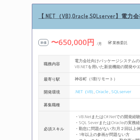
【.NET（VB),Oracle,SQLser
〜650,000円
業務委託
単価
/月
電力会社向けパッケージシステムの
職務内容
VB.NETを用いた新規機能の開発
神谷町（9割リモート）
最寄り駅
.NET（VB)
,
Oracle
,
SQLserver
開発環境
募集職種
・VB.NetまたはC#.Netでの開発経
・SQL SeverまたはOracleの実
・勤怠に問題がない方(月２回以上休
必須スキル
・1年以上の参画が問題ない方