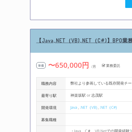
【Java,.NET（VB),.NET（C#)
〜650,000円
業務委託
単価
/月
弊社より参画している既存開発チー
職務内容
神楽坂駅 or 志茂駅
最寄り駅
Java
,
.NET（VB)
,
.NET（C#)
開発環境
募集職種
・Java、C＃、VB.Netでの開発