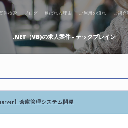
案件検索
ブログ
選ばれる理由
ご利用の流れ
ご紹介
.NET（VB)の求人案件 - テックブレイン
#),SQLserver】倉庫管理システム開発