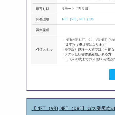
リモート（五反田）
最寄り駅
.NET（VB)
,
.NET（C#)
開発環境
募集職種
・.NET(ASP.NET、C#、VB.NE
(２年程度※目安になります)
・基本設計以降一人称で対応可能な
必須スキル
・テスト仕様書作成経験がある方
・30代～40代までのSE兼PGが理想
【.NET（VB),.NET（C#)】ガス