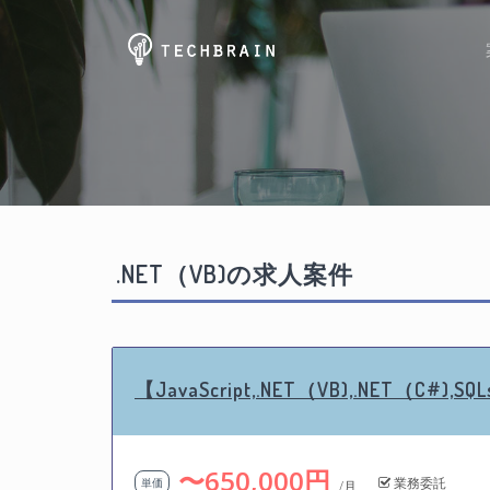
.NET（VB)の求人案件
【JavaScript,.NET（VB),.NET（C
〜650,000円
業務委託
単価
/月