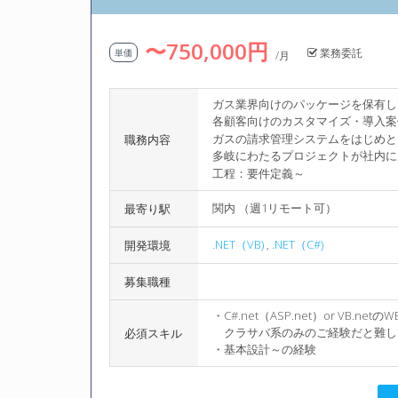
〜750,000円
業務委託
単価
/月
ガス業界向けのパッケージを保有し
各顧客向けのカスタマイズ・導入案
ガスの請求管理システムをはじめと
職務内容
多岐にわたるプロジェクトが社内に
工程：要件定義～
関内 （週1リモート可）
最寄り駅
.NET（VB)
,
.NET（C#)
開発環境
募集職種
・C#.net（ASP.net）or VB.n
クラサバ系のみのご経験だと難し
必須スキル
・基本設計～の経験