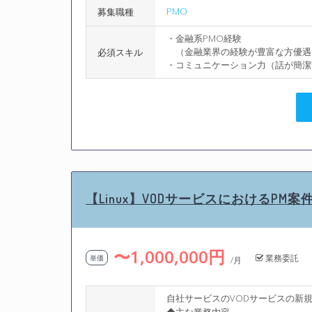
PMO
募集職種
・金融系PMO経験
（金融業界の経験が豊富な方優遇
必須スキル
・コミュニケーション力（話が簡潔
【Linux】VODサービスにおけるPM案
〜1,000,000円
業務委託
単価
/月
自社サービスのVODサービスの新