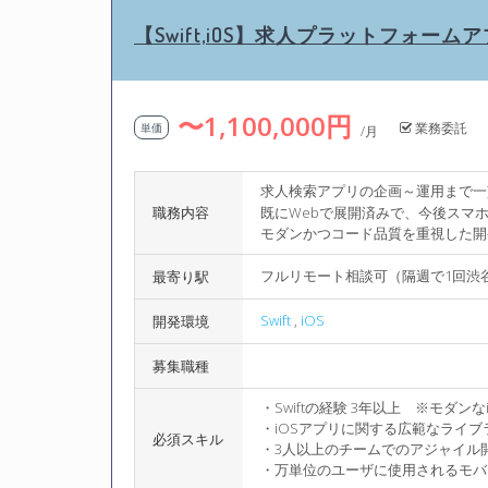
【Swift,iOS】求人プラットフォームア
〜1,100,000円
業務委託
単価
/月
求人検索アプリの企画～運用まで一
職務内容
既にWebで展開済みで、今後スマ
モダンかつコード品質を重視した開
フルリモート相談可（隔週で1回渋
最寄り駅
Swift
,
iOS
開発環境
募集職種
・Swiftの経験 3年以上 ※モダン
・iOSアプリに関する広範なライブ
必須スキル
・3人以上のチームでのアジャイル
・万単位のユーザに使用されるモバ