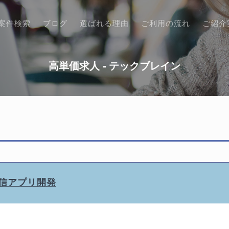
案件検索
ブログ
選ばれる理由
ご利用の流れ
ご紹介
高単価求人 - テックブレイン
イブ配信アプリ開発