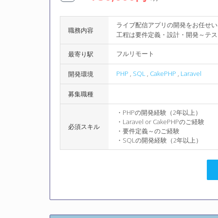
ライブ配信アプリの開発をお任せい
職務内容
工程は要件定義・設計・開発～テス
フルリモート
最寄り駅
PHP
,
SQL
,
CakePHP
,
Laravel
開発環境
募集職種
・PHPの開発経験（2年以上）
・Laravel or CakePHPのご経験
必須スキル
・要件定義～のご経験
・SQLの開発経験（2年以上）