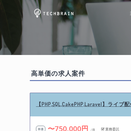
高単価の求人案件
【PHP,SQL,CakePHP,Laravel】ラ
〜750,000円
業務委託
単価
/月