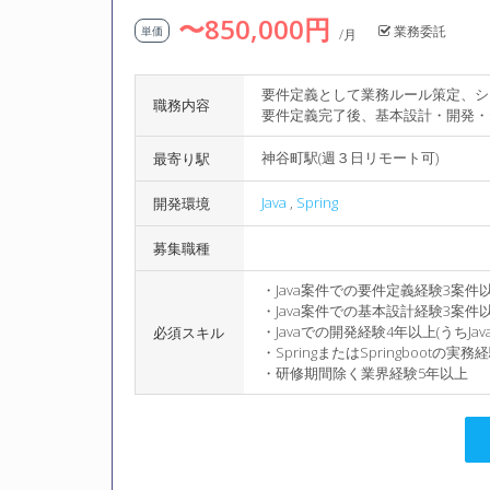
〜850,000円
業務委託
単価
/月
要件定義として業務ルール策定、シ
職務内容
要件定義完了後、基本設計・開発・
神谷町駅(週３日リモート可)
最寄り駅
Java
,
Spring
開発環境
募集職種
・Java案件での要件定義経験3案件
・Java案件での基本設計経験3案件
・Javaでの開発経験4年以上(うちJava
必須スキル
・SpringまたはSpringbootの実
・研修期間除く業界経験5年以上