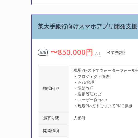
某大手銀行向けスマホアプリ開発支援
〜850,000円
業務委託
単価
/月
現場PMの下でウォーターフォール
・プロジェクト管理
・WBS管理
職務内容
・課題管理
・進捗管理など
・ユーザー側PMO
・現場PMの下についてPMO業務
人形町
最寄り駅
開発環境