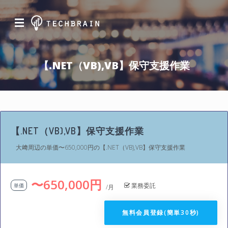
☰
【.NET（VB),VB】保守支援作業
【.NET（VB),VB】保守支援作業
大﨑周辺の単価〜650,000円の【.NET（VB),VB】保守支援作業
〜650,000円
業務委託
単価
/月
無料会員登録(簡単30秒)