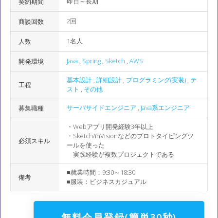
即日～長期
契約期間
2回
商談回数
1名人
人数
Java
,
Spring
,
Sketch
,
AWS
開発環境
基本設計
,
詳細設計
,
プログラミング(実装)
,
テ
工程
スト
,
その他
サーバサイドエンジニア
,
Java系エンジニア
募集職種
・Webアプリ開発経験3年以上
・Sketch/inVisionなどのプロトタイピングツ
必須スキル
ールを使った
実践経験が複数プロジェクトである
■就業時間：9:30～18:30
備考
■服装：ビジネスカジュアル
無料会員登録(簡単30秒)