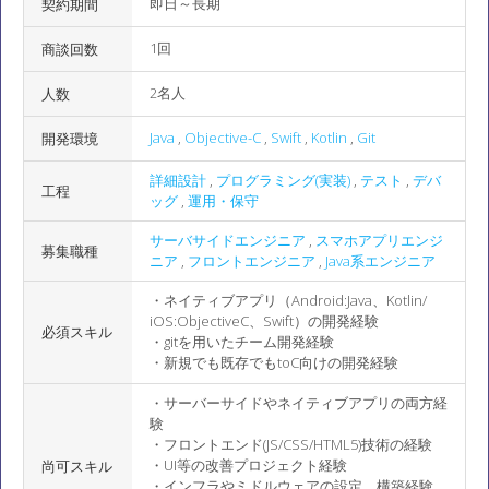
即日～長期
契約期間
1回
商談回数
2名人
人数
Java
,
Objective-C
,
Swift
,
Kotlin
,
Git
開発環境
詳細設計
,
プログラミング(実装)
,
テスト
,
デバ
工程
ッグ
,
運用・保守
サーバサイドエンジニア
,
スマホアプリエンジ
募集職種
ニア
,
フロントエンジニア
,
Java系エンジニア
・ネイティブアプリ（Android:Java、Kotlin/
iOS:ObjectiveC、Swift）の開発経験
必須スキル
・gitを用いたチーム開発経験
・新規でも既存でもtoC向けの開発経験
・サーバーサイドやネイティブアプリの両方経
験
・フロントエンド(JS/CSS/HTML5)技術の経験
・UI等の改善プロジェクト経験
尚可スキル
・インフラやミドルウェアの設定、構築経験