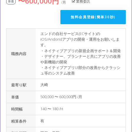
〜600,000円
業務委託
単価
/月
無料会員登録(簡単30秒)
エンドの自社サービス(ECサイト)の
iOS/Andoridアプリの開発・運用をお願いしま
す。
・ネイティブアプリの新規企画サポート＆開発
職務内容
・デザイナー、プランナーと共にアプリの改善
や新機能の開発
・ネイティブアプリUI部分の改善からクラッシ
ュ等のシステム改善
大崎
最寄り駅
500,000 〜 600,000円 /月
単価
140 〜 180 /H
時間幅
有
精算条件