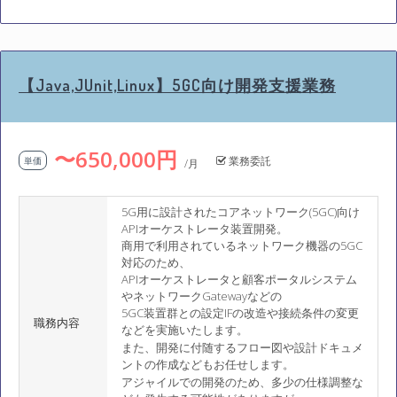
【Java,JUnit,Linux】5GC向け開発支援業務
〜650,000円
業務委託
単価
/月
5G用に設計されたコアネットワーク(5GC)向け
APIオーケストレータ装置開発。
商用で利用されているネットワーク機器の5GC
対応のため、
APIオーケストレータと顧客ポータルシステム
やネットワークGatewayなどの
5GC装置群との設定IFの改造や接続条件の変更
職務内容
などを実施いたします。
また、開発に付随するフロー図や設計ドキュメ
ントの作成などもお任せします。
アジャイルでの開発のため、多少の仕様調整な