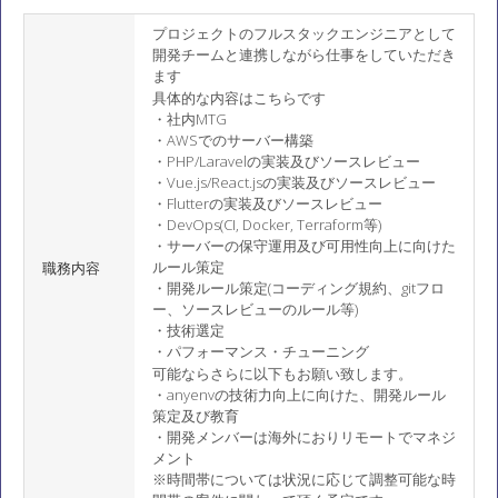
プロジェクトのフルスタックエンジニアとして
開発チームと連携しながら仕事をしていただき
ます
具体的な内容はこちらです
・社内MTG
・AWSでのサーバー構築
・PHP/Laravelの実装及びソースレビュー
・Vue.js/React.jsの実装及びソースレビュー
・Flutterの実装及びソースレビュー
・DevOps(CI, Docker, Terraform等)
・サーバーの保守運用及び可用性向上に向けた
ルール策定
職務内容
・開発ルール策定(コーディング規約、gitフロ
ー、ソースレビューのルール等)
・技術選定
・パフォーマンス・チューニング
可能ならさらに以下もお願い致します。
・anyenvの技術力向上に向けた、開発ルール
策定及び教育
・開発メンバーは海外におりリモートでマネジ
メント
※時間帯については状況に応じて調整可能な時