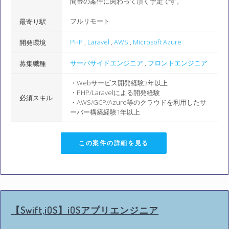
間帯の案件に関わって頂く予定です。
フルリモート
最寄り駅
PHP
,
Laravel
,
AWS
,
Microsoft Azure
開発環境
サーバサイドエンジニア
,
フロントエンジニア
募集職種
・Webサービス開発経験3年以上
・PHP/Laravelによる開発経験
必須スキル
・AWS/GCP/Azure等のクラウドを利用したサ
ーバー構築経験1年以上
この案件の詳細を見る
【Swift,iOS】iOSアプリエンジニア