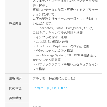
スマホデバイスから収集したビッグデータを取
得・保存し、
蓄積したデータを加工・可視化するアプリケー
ションにおいて、
以下の業務を行うチームの一員として活動して
職務内容
いただきます。
・Kubernetes、Kafka、Postgresqlといった
OSSを用いたインフラの設計と構築
・インフラの保守・運用
・CI/CD環境の構築と改善
・Blue Green Deploymentの構築と改善
・分散システムの設計と構築
(e.g Message System, ETL , RDB を組み合わ
せたシステム開発等)
・パブリッククラウドを用いたセキュアなイン
フラ構築
フルリモート(必要に応じ出社）
最寄り駅
PostgreSQL
,
Git
,
GitLab
開発環境
募集職種