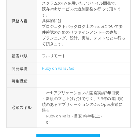
スクラムのFWを用いたアジャイル開発で、
既存webサービスの追加開発を行って頂きま
す。
具体的には、
職務内容
プロジェクトバックログ上のissueについて要
件確認のためのリファインメントへの参加、
プランニング、設計、実装、テストなどを行っ
て頂きます。
フルリモート
最寄り駅
Ruby on Rails
,
Git
開発環境
募集職種
・webアプリケーションの開発実績3年目安
・新規の立ち上げだけでなく、3-5年の運用実
績のあるアプリケーションのDevOpes実績に
必須スキル
限る
・Ruby on Rails（目安1年半以上）
・git