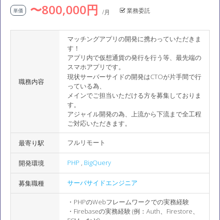
〜800,000円
業務委託
単価
/月
マッチングアプリの開発に携わっていただきま
す！
アプリ内で仮想通貨の発行を行う等、最先端の
スマホアプリです。
現状サーバーサイドの開発はCTOが片手間で行
職務内容
っている為、
メインでご担当いただける方を募集しておりま
す。
アジャイル開発の為、上流から下流まで全工程
ご対応いただきます。
フルリモート
最寄り駅
PHP
,
BigQuery
開発環境
サーバサイドエンジニア
募集職種
・PHPのWebフレームワークでの実務経験
・Firebaseの実務経験 (例：Auth、Firestore、