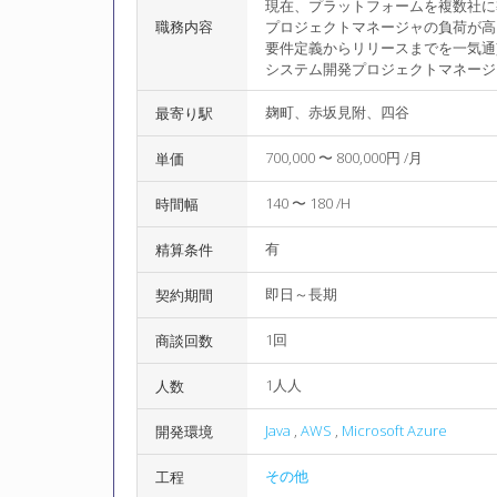
現在、プラットフォームを複数社に
職務内容
プロジェクトマネージャの負荷が高
要件定義からリリースまでを一気通
システム開発プロジェクトマネージ
麹町、赤坂見附、四谷
最寄り駅
700,000 〜 800,000円 /月
単価
140 〜 180 /H
時間幅
有
精算条件
即日～長期
契約期間
1回
商談回数
1人人
人数
Java
,
AWS
,
Microsoft Azure
開発環境
その他
工程