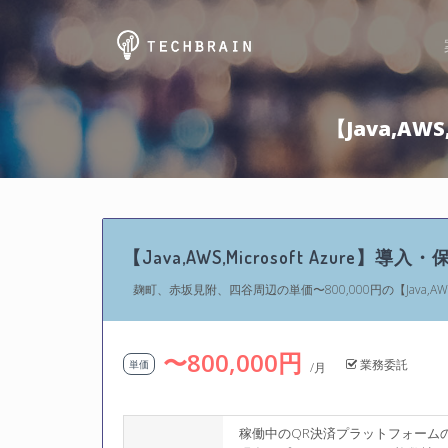
【Java,A
【Java,AWS,Microsoft Azu
麹町、赤坂見附、四谷周辺の単価〜800,000円の【Java,AWS
〜800,000円
業務委託
単価
/月
稼働中のQR決済プラットフォーム