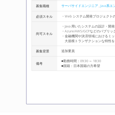
サーバサイドエンジニア
,
Java系
募集職種
・Web システム開発プロジェクト
必須スキル
・Java 用いたシステムの設計・開
・Azure/AWS/GCPなどのパ
尚可スキル
・金融機関や決済領域におけるミッ
大規模トランザクションな特性を
追加要員
募集背景
■勤務時間：09:30 ～ 18:30
備考
■国籍：日本国籍の方希望