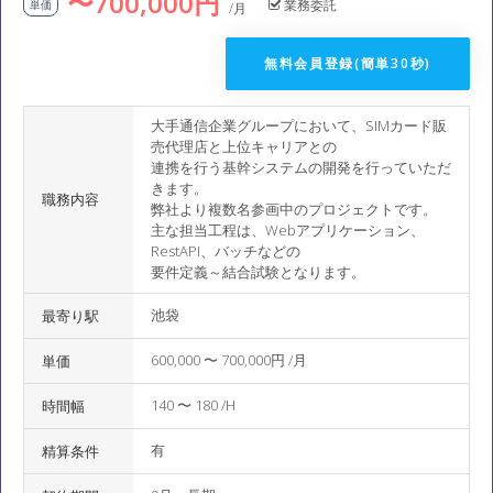
〜700,000円
業務委託
単価
/月
無料会員登録(簡単30秒)
大手通信企業グループにおいて、SIMカード販
売代理店と上位キャリアとの
連携を行う基幹システムの開発を行っていただ
きます。
職務内容
弊社より複数名参画中のプロジェクトです。
主な担当工程は、Webアプリケーション、
RestAPI、バッチなどの
要件定義～結合試験となります。
池袋
最寄り駅
600,000 〜 700,000円 /月
単価
140 〜 180 /H
時間幅
有
精算条件