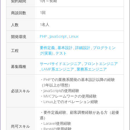
9月～長期
契約期間
1回
商談回数
1名人
人数
PHP
,
JavaScript
,
Linux
開発環境
要件定義
,
基本設計
,
詳細設計
,
プログラミン
工程
グ(実装)
,
テスト
サーバサイドエンジニア
,
フロントエンジニア
募集職種
,
LAMP系エンジニア
,
業務系エンジニア
・PHPでの業務系開発の基本設計以降の経験
（3年以上が理想）
・JavaScriptの使用経験
必須スキル
・MVCフレームワークの使用経験
・Linux上でのオペレーション経験
・要件定義経験、顧客調整経験がある方（超優
遇）
・Laravel使用経験
尚可スキル
・RestAPI使用経験