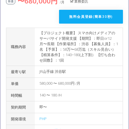
〜680,000円
業務委託
単価
/月
無料会員登録(簡単30秒)
【プロジェクト概要】 スマホ向けメディアの
サーバサイド開発支援 【期間】：即日or12
月〜長期 【作業場所】：渋谷 【募集人員】：1
職務内容
名 【予算】：58万〜68万迄（スキル見合い）
【精算条件】：140−180(上下割） 【打ち合わ
せ回数】：1回
JR山手線 渋谷駅
最寄り駅
580,000 〜 680,000円 /月
単価
140 〜 180 /H
時間幅
即〜
契約期間
PHP
開発環境