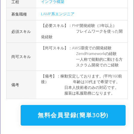
インフラ構築
工程
LAMP系エンジニア
募集職種
【必要スキル】：PHP開発経験（3年以上）
フレイムワークを使った開
必須スキル
発経験
【尚可スキル】：AWS環境での開発経験
ZendFrameworkの経験
尚可スキル
一人称で能動的に動ける方
スクラム開発でのご経験
【備考】：稼動安定しております。(平均160前
後） 年齢は30代まで希望です。
備考
日本人技術者のみの対応です。
服装は私服勤務になります。
無料会員登録(簡単30秒)