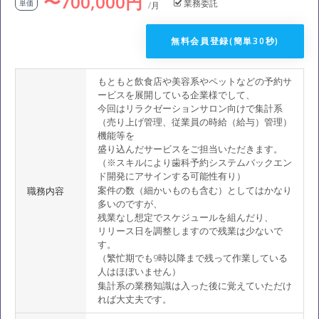
〜700,000円
業務委託
単価
/月
無料会員登録(簡単30秒)
もともと飲食店や美容系やペットなどの予約サ
ービスを展開している企業様でして、
今回はリラクゼーションサロン向けで集計系
（売り上げ管理、従業員の時給（給与）管理）
機能等を
盛り込んだサービスをご担当いただきます。
（※スキルにより歯科予約システムバックエン
ド開発にアサインする可能性有り）
案件の数（細かいものも含む）としてはかなり
職務内容
多いのですが、
残業なし想定でスケジュールを組んだり、
リリース日を調整しますので残業は少ないで
す。
（繁忙期でも9時以降まで残って作業している
人はほぼいません）
集計系の業務知識は入った後に覚えていただけ
れば大丈夫です。