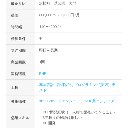
浜松町、芝公園、大門
最寄り駅
600,000 〜 700,000円 /月
単価
140 〜 200 /H
時間幅
有
精算条件
即日～長期
契約期間
1回
商談回数
PHP
開発環境
基本設計
,
詳細設計
,
プログラミング(実装)
,
テ
工程
スト
サーバサイドエンジニア
,
LAMP系エンジニア
募集職種
・PHP開発経験（一人称で開発ができること）
※3年程度の経験は欲しい
必須スキル
・API開発