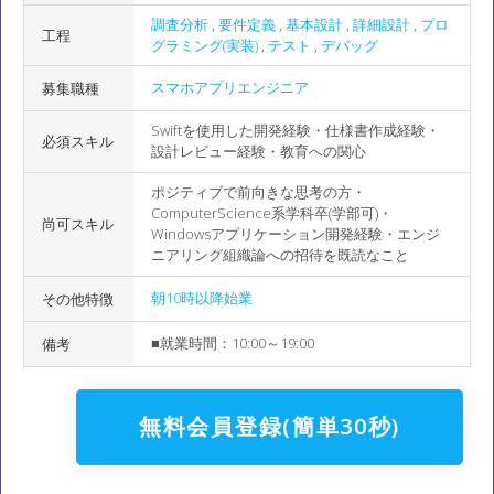
調査分析
,
要件定義
,
基本設計
,
詳細設計
,
プロ
工程
グラミング(実装)
,
テスト
,
デバッグ
スマホアプリエンジニア
募集職種
Swiftを使用した開発経験・仕様書作成経験・
必須スキル
設計レビュー経験・教育への関心
ポジティブで前向きな思考の方・
ComputerScience系学科卒(学部可)・
尚可スキル
Windowsアプリケーション開発経験・エンジ
ニアリング組織論への招待を既読なこと
朝10時以降始業
その他特徴
■就業時間：10:00～19:00
備考
無料会員登録(簡単30秒)