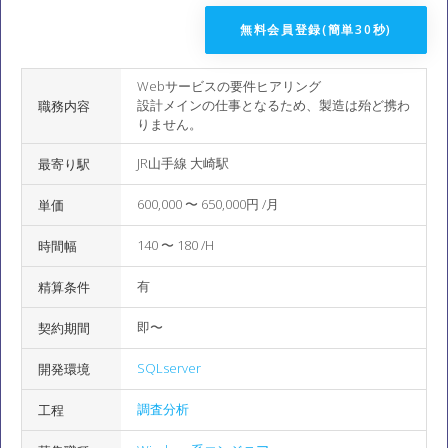
無料会員登録(簡単30秒)
Webサービスの要件ヒアリング
設計メインの仕事となるため、製造は殆ど携わ
職務内容
りません。
JR山手線 大崎駅
最寄り駅
600,000 〜 650,000円 /月
単価
140 〜 180 /H
時間幅
有
精算条件
即〜
契約期間
SQLserver
開発環境
調査分析
工程