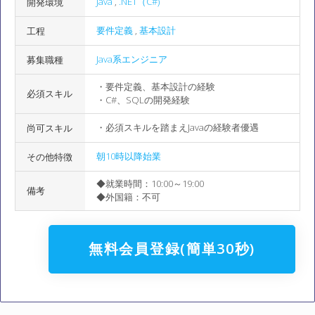
Java
,
.NET（C#)
開発環境
要件定義
,
基本設計
工程
Java系エンジニア
募集職種
・要件定義、基本設計の経験
必須スキル
・C#、SQLの開発経験
・必須スキルを踏まえJavaの経験者優遇
尚可スキル
朝10時以降始業
その他特徴
◆就業時間：10:00～19:00
備考
◆外国籍：不可
無料会員登録(簡単30秒)