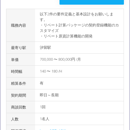
以下2件の要件定義と基本設計をお願いしま
す。
・リベート計算パッケージの契約登録機能のカ
職務内容
スタマイズ
・リベート原資計算機能の開発
汐留駅
最寄り駅
700,000 〜 800,000円 /月
単価
140 〜 180 /H
時間幅
有
精算条件
即日～長期
契約期間
1回
商談回数
1名人
人数