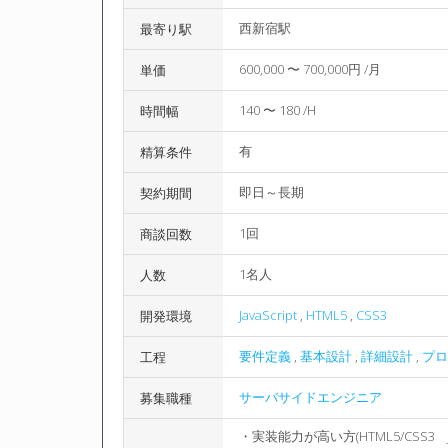
西新宿駅
最寄り駅
600,000 〜 700,000円 /月
単価
140 〜 180 /H
時間幅
有
精算条件
即日～長期
契約期間
1回
商談回数
1名人
人数
JavaScript
,
HTML5
,
CSS3
開発環境
要件定義
,
基本設計
,
詳細設計
,
プロ
工程
サーバサイドエンジニア
募集職種
・実装能力が高い方(HTML5/CSS3 Jav