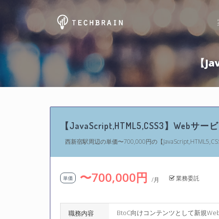
【Ja
【JavaScript,HTML5,CSS3】We
西新宿駅周辺の単価〜700,000円の【JavaScript,HTML
〜700,000円
業務委託
単価
/月
BtoC向けコンテンツとして新規W
職務内容