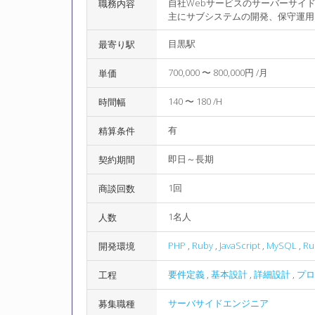
自社Webサービスのサーバーサイ
職務内容
主にサブシステムの開発、保守運用
目黒駅
最寄り駅
700,000 〜 800,000円 /月
単価
140 〜 180 /H
時間幅
有
精算条件
即日～長期
契約期間
1回
商談回数
1名人
人数
PHP
,
Ruby
,
JavaScript
,
MySQL
,
Ru
開発環境
要件定義
,
基本設計
,
詳細設計
,
プロ
工程
サーバサイドエンジニア
募集職種