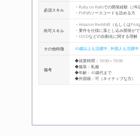
・Ruby on Railsでの開発経験（2
必須スキル
・PHPのソースコードを読める方
・Amazon Redshift（もしくはP
・要件を仕様に落とし込み開発がで
尚可スキル
・CI/CDなどの自動化に関する理解
40歳以上も活躍中
,
外国人も活躍中
その他特徴
◆就業時間：10:00～19:00
◆服装：私服
備考
◆年齢：40歳代まで
◆外国籍：可（ネイティブな方）