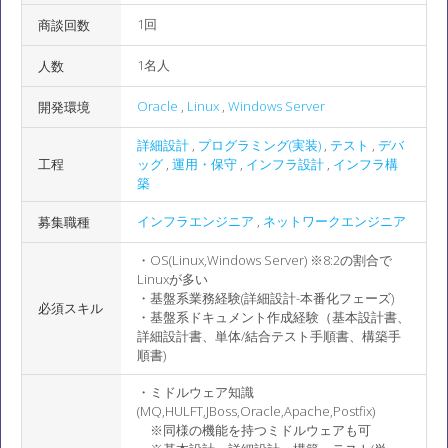
1回
商談回数
1名人
人数
Oracle
,
Linux
,
Windows Server
開発環境
詳細設計
,
プログラミング(実装)
,
テスト
,
デバ
工程
ッグ
,
運用・保守
,
インフラ設計
,
インフラ構
築
インフラエンジニア
,
ネットワークエンジニア
募集職種
・OS(Linux,Windows Server) ※8:2の割合で
Linuxが多い
・基盤系業務経験(詳細設計-本番化フェーズ)
必須スキル
・基盤系ドキュメント作成経験（基本設計書、
詳細設計書、単体/結合テスト手順書、構築手
順書)
・ミドルウェア知識
(MQ,HULFT,JBoss,Oracle,Apache,Postfix)
※同様の機能を持つミドルウェアも可