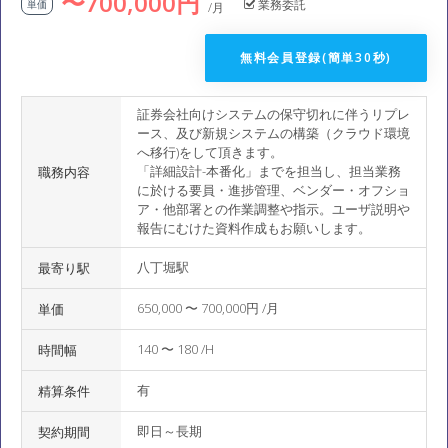
〜700,000円
業務委託
単価
/月
無料会員登録(簡単30秒)
証券会社向けシステムの保守切れに伴うリプレ
ース、及び新規システムの構築（クラウド環境
へ移行)をして頂きます。
「詳細設計-本番化」までを担当し、担当業務
職務内容
に於ける要員・進捗管理、ベンダー・オフショ
ア・他部署との作業調整や指示。ユーザ説明や
報告にむけた資料作成もお願いします。
八丁堀駅
最寄り駅
650,000 〜 700,000円 /月
単価
140 〜 180 /H
時間幅
有
精算条件
即日～長期
契約期間