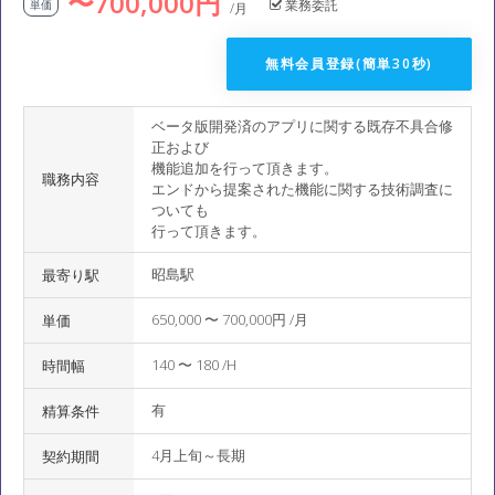
〜700,000円
業務委託
単価
/月
無料会員登録(簡単30秒)
ベータ版開発済のアプリに関する既存不具合修
正および
機能追加を行って頂きます。
職務内容
エンドから提案された機能に関する技術調査に
ついても
行って頂きます。
昭島駅
最寄り駅
650,000 〜 700,000円 /月
単価
140 〜 180 /H
時間幅
有
精算条件
4月上旬～長期
契約期間