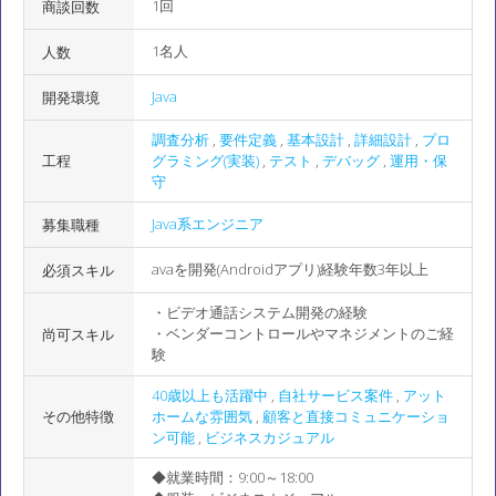
1回
商談回数
1名人
人数
Java
開発環境
調査分析
,
要件定義
,
基本設計
,
詳細設計
,
プロ
工程
グラミング(実装)
,
テスト
,
デバッグ
,
運用・保
守
Java系エンジニア
募集職種
avaを開発(Androidアプリ)経験年数3年以上
必須スキル
・ビデオ通話システム開発の経験
・ベンダーコントロールやマネジメントのご経
尚可スキル
験
40歳以上も活躍中
,
自社サービス案件
,
アット
その他特徴
ホームな雰囲気
,
顧客と直接コミュニケーショ
ン可能
,
ビジネスカジュアル
◆就業時間：9:00～18:00