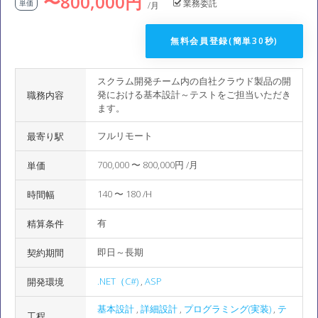
〜800,000円
業務委託
単価
/月
無料会員登録(簡単30秒)
スクラム開発チーム内の自社クラウド製品の開
発における基本設計～テストをご担当いただき
職務内容
ます。
フルリモート
最寄り駅
700,000 〜 800,000円 /月
単価
140 〜 180 /H
時間幅
有
精算条件
即日～長期
契約期間
.NET（C#)
,
ASP
開発環境
基本設計
,
詳細設計
,
プログラミング(実装)
,
テ
工程