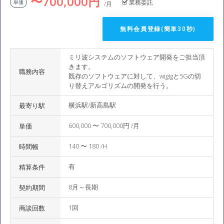
〜700,000円
業務委託
単価
/月
無料会員登録(簡単30秒)
ミリ波システムのソフトウェア開発をご担当頂
きます。
職務内容
既存のソフトウェアに対して、wigigと5Gの切
り替えアルゴリズムの開発を行う。
横浜駅/新高島駅
最寄り駅
600,000 〜 700,000円 /月
単価
140 〜 180 /H
時間幅
有
精算条件
8月～長期
契約期間
1回
商談回数