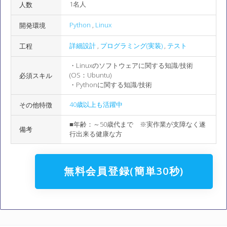
1名人
人数
Python
,
Linux
開発環境
詳細設計
,
プログラミング(実装)
,
テスト
工程
・Linuxのソフトウェアに関する知識/技術
(OS：Ubuntu)
必須スキル
・Pythonに関する知識/技術
40歳以上も活躍中
その他特徴
■年齢：～50歳代まで ※実作業が支障なく遂
備考
行出来る健康な方
無料会員登録(簡単30秒)