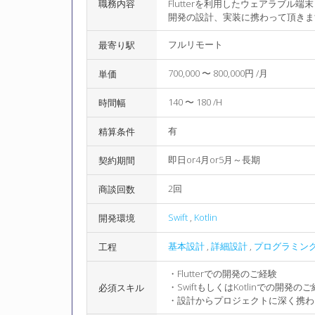
職務内容
Flutterを利用したウェアラブル
開発の設計、実装に携わって頂きま
フルリモート
最寄り駅
700,000 〜 800,000円 /月
単価
140 〜 180 /H
時間幅
有
精算条件
即日or4月or5月～長期
契約期間
2回
商談回数
Swift
,
Kotlin
開発環境
基本設計
,
詳細設計
,
プログラミング
工程
・Flutterでの開発のご経験
・SwiftもしくはKotlinでの開発
必須スキル
・設計からプロジェクトに深く携わ