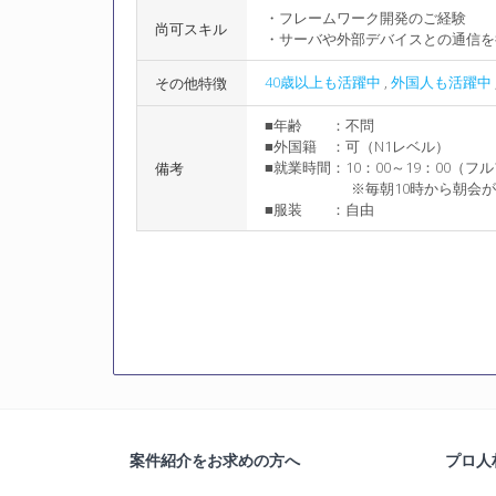
・フレームワーク開発のご経験
尚可スキル
・サーバや外部デバイスとの通信を
40歳以上も活躍中
,
外国人も活躍中
その他特徴
■年齢 ：不問
■外国籍 ：可（N1レベル）
■就業時間：10：00～19：00（
備考
※毎朝10時から朝会がご
■服装 ：自由
案件紹介をお求めの方へ
プロ人