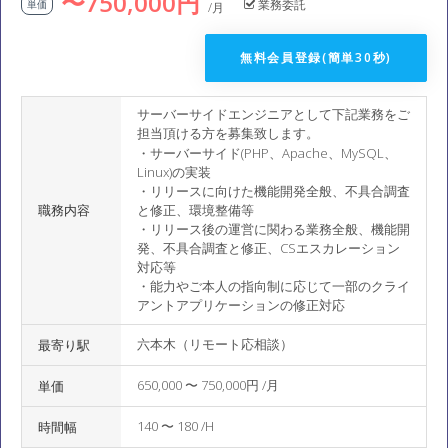
〜750,000円
業務委託
単価
/月
無料会員登録(簡単30秒)
サーバーサイドエンジニアとして下記業務をご
担当頂ける方を募集致します。
・サーバーサイド(PHP、Apache、MySQL、
Linux)の実装
・リリースに向けた機能開発全般、不具合調査
職務内容
と修正、環境整備等
・リリース後の運営に関わる業務全般、機能開
発、不具合調査と修正、CSエスカレーション
対応等
・能力やご本人の指向制に応じて一部のクライ
アントアプリケーションの修正対応
六本木（リモート応相談）
最寄り駅
650,000 〜 750,000円 /月
単価
140 〜 180 /H
時間幅