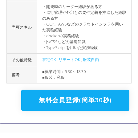
・開発時のリーダー経験がある方
・進行管理や外部との要件定義を推進した経験
のある方
・GCP、AWSなどのクラウドインフラを用い
尚可スキル
た実務経験
・dockerの実務経験
・js/CSSなどの基礎知識
・TypeScriptを用いた実務経験
在宅OK
,
リモートOK
,
服装自由
その他特徴
■就業時間：9:30～18:30
備考
■服装：私服
無料会員登録(簡単30秒)