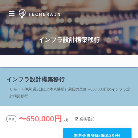
☰
インフラ設計構築移行
インフラ設計構築移行
リモート併用(週2日ほど本八幡駅）周辺の単価〜650,000円のインフラ設
計構築移行
〜650,000円
業務委託
単価
/月
無料会員登録(簡単30秒)