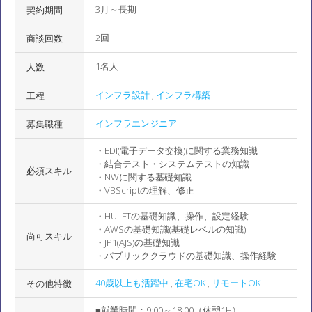
3月～長期
契約期間
2回
商談回数
1名人
人数
インフラ設計
,
インフラ構築
工程
インフラエンジニア
募集職種
・EDI(電子データ交換)に関する業務知識
・結合テスト・システムテストの知識
必須スキル
・NWに関する基礎知識
・VBScriptの理解、修正
・HULFTの基礎知識、操作、設定経験
・AWSの基礎知識(基礎レベルの知識)
尚可スキル
・JP1(AJS)の基礎知識
・パブリッククラウドの基礎知識、操作経験
40歳以上も活躍中
,
在宅OK
,
リモートOK
その他特徴
■就業時間：9:00～18:00（休憩1H）