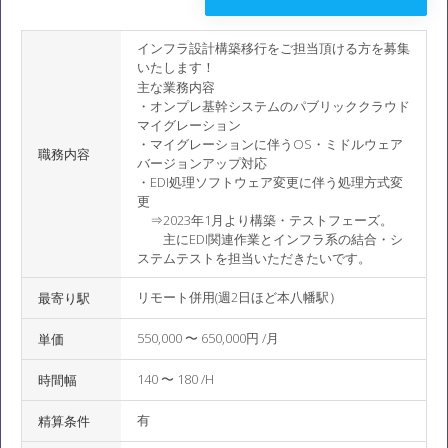
インフラ設計構築移行をご担当頂ける方を募集
いたします！
主な業務内容
・オンプレ基幹システムのパブリッククラウド
マイグレーション
・マイグレーションに伴うOS・ミドルウェア
職務内容
バージョンアップ対応
・EDI処理ソフトウェア変更に伴う処理方式変
更
⇒2023年1月より構築・テストフェーズ。
主にEDI関連作業とインフラ系の結合・シ
ステムテストを担当いただきたいです。
リモート併用(週2日ほど本八幡駅）
最寄り駅
550,000 〜 650,000円 /月
単価
140 〜 180 /H
時間幅
有
精算条件