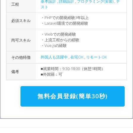
基本設計
,
詳細設計
,
プログラミング(実装)
,
テ
工程
スト
・PHPでの開発経験3年以上
必須スキル
・Laravel環境での開発経験
・Webでの開発経験
・上流工程からの経験
尚可スキル
・Vue.jsの経験
外国人も活躍中
,
在宅OK
,
リモートOK
その他特徴
■就業時間：9:30-18:00（休憩1時間）
備考
■外国籍：可
無料会員登録(簡単30秒)