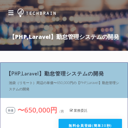
☰
【PHP,Laravel】勤怠管理システムの開発
【PHP,Laravel】勤怠管理システムの開発
池袋（リモート）周辺の単価〜650,000円の【PHP,Laravel】勤怠管理シ
ステムの開発
〜650,000円
業務委託
単価
/月
無料会員登録(簡単30秒)