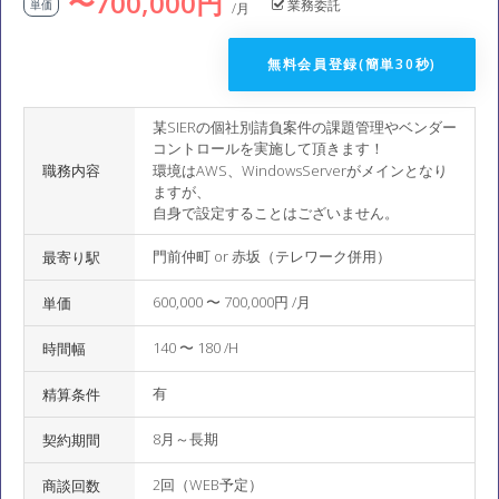
〜700,000円
業務委託
単価
/月
無料会員登録(簡単30秒)
某SIERの個社別請負案件の課題管理やベンダー
コントロールを実施して頂きます！
職務内容
環境はAWS、WindowsServerがメインとなり
ますが、
自身で設定することはございません。
門前仲町 or 赤坂（テレワーク併用）
最寄り駅
600,000 〜 700,000円 /月
単価
140 〜 180 /H
時間幅
有
精算条件
8月～長期
契約期間
2回（WEB予定）
商談回数