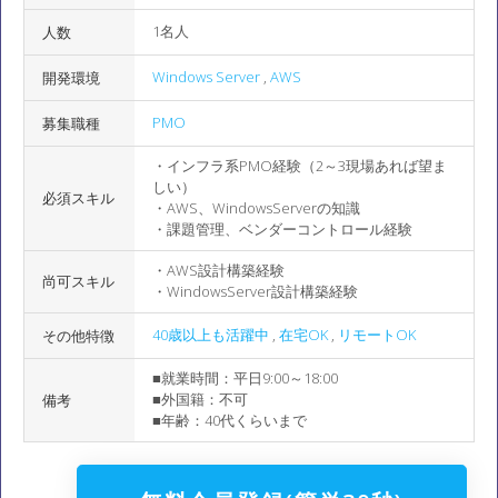
1名人
人数
Windows Server
,
AWS
開発環境
PMO
募集職種
・インフラ系PMO経験（2～3現場あれば望ま
しい）
必須スキル
・AWS、WindowsServerの知識
・課題管理、ベンダーコントロール経験
・AWS設計構築経験
尚可スキル
・WindowsServer設計構築経験
40歳以上も活躍中
,
在宅OK
,
リモートOK
その他特徴
■就業時間：平日9:00～18:00
■外国籍：不可
備考
■年齢：40代くらいまで