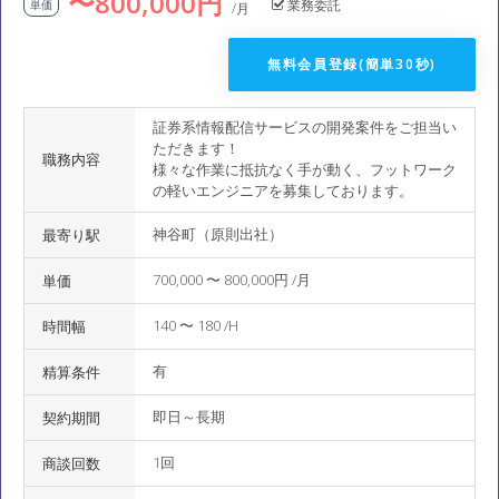
〜800,000円
業務委託
単価
/月
無料会員登録(簡単30秒)
証券系情報配信サービスの開発案件をご担当い
ただきます！
職務内容
様々な作業に抵抗なく手が動く、フットワーク
の軽いエンジニアを募集しております。
神谷町（原則出社）
最寄り駅
700,000 〜 800,000円 /月
単価
140 〜 180 /H
時間幅
有
精算条件
即日～長期
契約期間
1回
商談回数