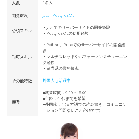
1名人
人数
Java
,
PostgreSQL
開発環境
・Javaでのサーバーサイドの開発経験
必須スキル
・PostgreSQLの使用経験
・Python、Rubyでのサーバーサイドの開発経
験
・マルチスレッドやパフォーマンスチューニン
尚可スキル
グ経験
・証券系の業務知識
外国人も活躍中
その他特徴
■就業時間：9:00～18:00
■年齢：40代までを希望
備考
■外国籍：可(日本語での読み書き、コミュニケ
ーション問題ないこと必須です)