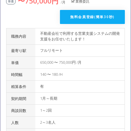
〜750,000円
業務委託
単価
/月
無料会員登録(簡単30秒)
不動産会社で利用する営業支援システムの開発
職務内容
支援をお任せいたします！
フルリモート
最寄り駅
650,000 〜 750,000円 /月
単価
140 〜 180 /H
時間幅
有
精算条件
1月～長期
契約期間
1～2回
商談回数
2～3名人
人数