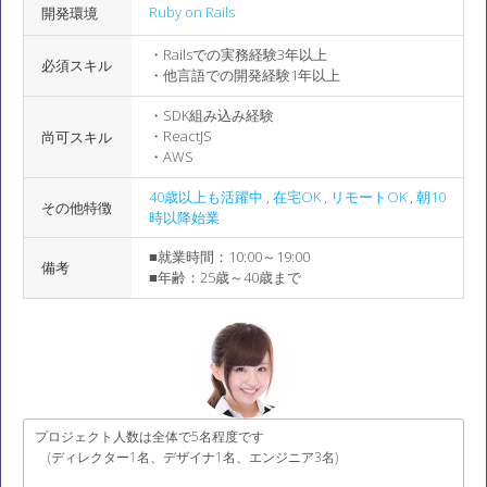
Ruby on Rails
開発環境
・Railsでの実務経験3年以上
必須スキル
・他言語での開発経験1年以上
・SDK組み込み経験
・ReactJS
尚可スキル
・AWS
40歳以上も活躍中
,
在宅OK
,
リモートOK
,
朝10
その他特徴
時以降始業
■就業時間：10:00～19:00
備考
■年齢：25歳～40歳まで
プロジェクト人数は全体で5名程度です
(ディレクター1名、デザイナ1名、エンジニア3名)