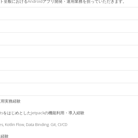
全般におけるAndroidアプリ開発・運用業務を担っていただきます。
発運用実務経験
mponentsをはじめとしたJetpackの機能利用・導入経験
, Kotlin Flow, Data Binding. Git, CI/CD
装経験