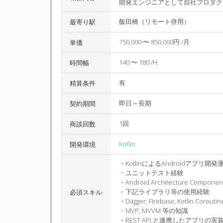
開発エンジニアとして自社プロダクト
飯田橋（リモート併用）
最寄り駅
750,000 〜 850,000円 /月
単価
140 〜 180 /H
時間幅
有
精算条件
即日～長期
契約期間
1回
商談回数
Kotlin
開発環境
・KotlinによるAndroidアプリ開
・ユニットテスト経験
・Android Architecture Co
・下記ライブラリ等の使用経験
必須スキル
・Dagger, Firebase, Kotlin Coroutines
・MVP, MVVM 等の知識
・REST API と連携したアプリの実