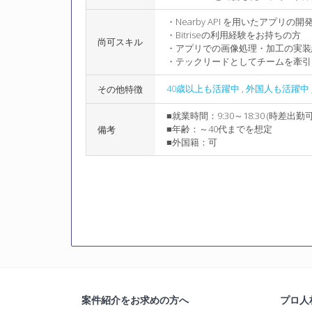
・Nearby API を用いたアプリ
・Bitriseの利用経験をお持ちの方
尚可スキル
・アプリでの画像処理・加工の実装
・テックリードとしてチームを牽引
40歳以上も活躍中
,
外国人も活躍中
その他特徴
■就業時間：9:30～18:30 (時差出勤可
■年齢：～40代までを想定
備考
■外国籍：可
案件紹介をお求めの方へ
プロ人