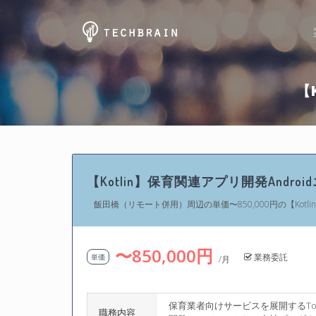
【
【Kotlin】保育関連アプリ開発Andro
飯田橋（リモート併用）周辺の単価〜850,000円の【Kotli
〜850,000円
業務委託
単価
/月
保育業者向けサービスを展開するTo
職務内容