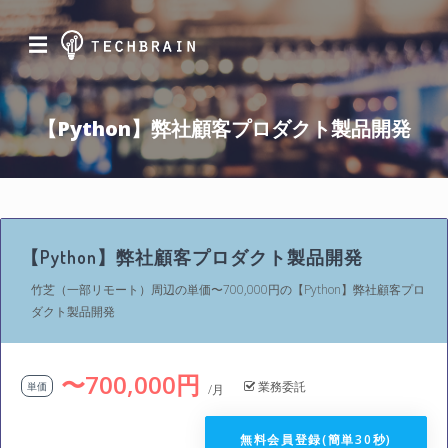
☰
【Python】弊社顧客プロダクト製品開発
【Python】弊社顧客プロダクト製品開発
竹芝（一部リモート）周辺の単価〜700,000円の【Python】弊社顧客プロ
ダクト製品開発
〜700,000円
業務委託
単価
/月
無料会員登録(簡単30秒)