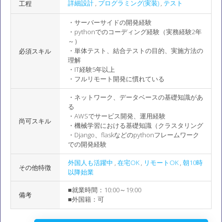
詳細設計
,
プログラミング(実装)
,
テスト
工程
・サーバーサイドの開発経験
・pythonでのコーディング経験（実務経験2年
～）
・単体テスト、結合テストの目的、実施方法の
必須スキル
理解
・IT経験5年以上
・フルリモート開発に慣れている
・ネットワーク、データベースの基礎知識があ
る
・AWSでサービス開発、運用経験
尚可スキル
・機械学習における基礎知識（クラスタリング
・Django、flaskなどのpythonフレームワーク
での開発経験
外国人も活躍中
,
在宅OK
,
リモートOK
,
朝10時
その他特徴
以降始業
■就業時間：10:00～19:00
備考
■外国籍：可