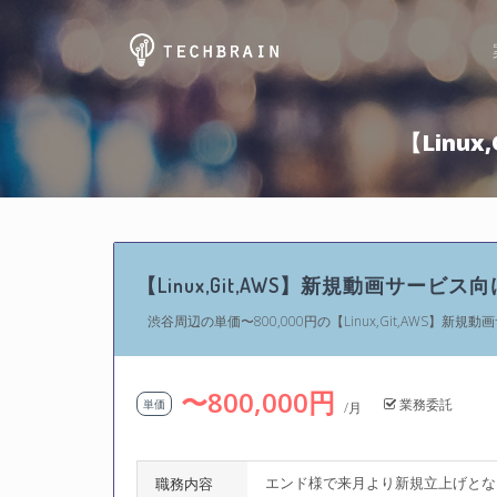
【Linu
【Linux,Git,AWS】新規動画サービ
渋谷周辺の単価〜800,000円の【Linux,Git,AWS】新
〜800,000円
業務委託
単価
/月
エンド様で来月より新規立上げとな
職務内容