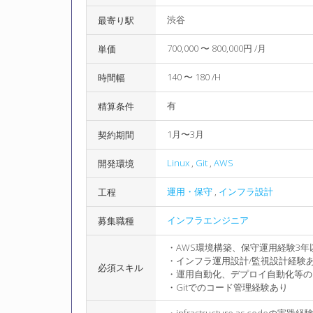
渋谷
最寄り駅
700,000 〜 800,000円 /月
単価
140 〜 180 /H
時間幅
有
精算条件
1月〜3月
契約期間
Linux
,
Git
,
AWS
開発環境
運用・保守
,
インフラ設計
工程
インフラエンジニア
募集職種
・AWS環境構築、保守運用経験3年以上 - 利
・インフラ運用設計/監視設計経験
必須スキル
・運用自動化、デプロイ自動化等のC
・Gitでのコード管理経験あり