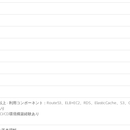
用コンポーネント：Route53、ELB+EC2、RDS、ElasticCache、S3、CloudF
あり
I/CD環境構築経験あり