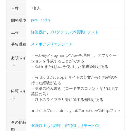
1名人
人数
Java
,
Kotlin
開発環境
詳細設計
,
プログラミング(実装)
,
テスト
工程
スマホアプリエンジニア
募集職種
・Activity／Fragment／Viewを理解し、アプリケー
必須スキ
ションを作成することができる
ル
・KotlinまたはJavaを使用した業務経験がある
・Android Developerサイトの英文から仕様確認を
行った経験がある
・英語の読み書き（コード中のコメントなどは全て
尚可スキ
英語の為）
ル
・以下のライブラリ等に関する知識がある
androidx/ConstraintLayout/Coroutine/OkHttp/Glide
その他特
40歳以上も活躍中
,
在宅OK
,
リモートOK
徴