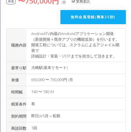
〜750,000円
業務委託
単価
/月
無料会員登録(簡単30秒)
AndroidTV内蔵のAndroidアプリケーション開発
（新規開発＋既存アプリの機能追加）を行います。
開発工程については、スクラムによるアジャイル開
職務内容
発で
詳細設計・実装・UT/ITまでを担当して頂きます。
大崎駅(基本リモート)
最寄り駅
650,000 〜 750,000円 /月
単価
140 〜 180 /H
時間幅
有
精算条件
即日or5月～長期
契約期間
1回
商談回数