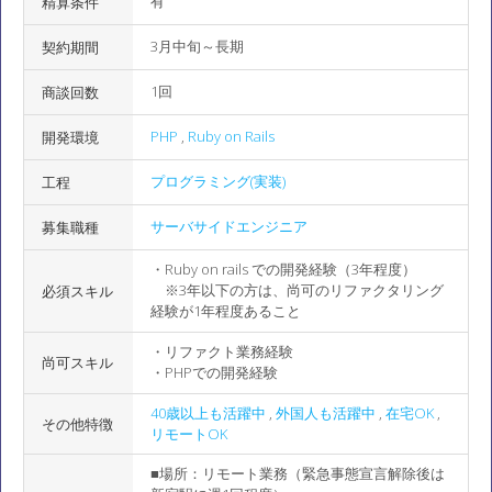
有
精算条件
3月中旬～長期
契約期間
1回
商談回数
PHP
,
Ruby on Rails
開発環境
プログラミング(実装)
工程
サーバサイドエンジニア
募集職種
・Ruby on rails での開発経験（3年程度）
※3年以下の方は、尚可のリファクタリング
必須スキル
経験が1年程度あること
・リファクト業務経験
尚可スキル
・PHPでの開発経験
40歳以上も活躍中
,
外国人も活躍中
,
在宅OK
,
その他特徴
リモートOK
■場所：リモート業務（緊急事態宣言解除後は